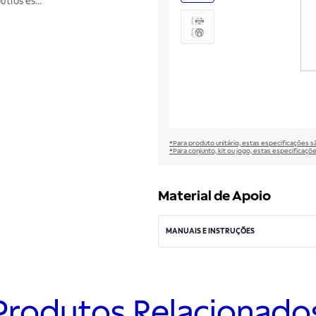
outros es
...
*Para produto unitário, estas especificações 
*Para conjunto, kit ou jogo, estas especificaço
Material de Apoio
MANUAIS E INSTRUÇÕES
Produtos Relacionado