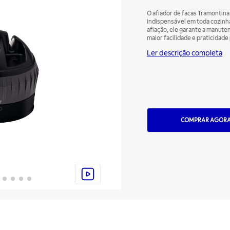
O afiador de facas Tramontina
indispensável em toda cozinha
afiação, ele garante a manute
maior facilidade e praticidade 
sem ocupar muito espaço na sua cozinha e com seu sistema d
Ler descrição completa
uso mais seguro.
COMPRAR AGOR