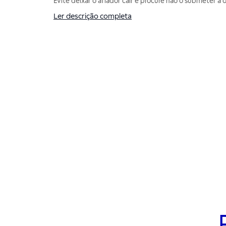
Evite deixar o afiador cair e procure não o submeter a 
Ler descrição completa