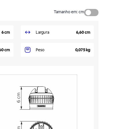
Tamanho em
:
cm
6 cm
Largura
6,60 cm
60 cm
Peso
0,075 kg