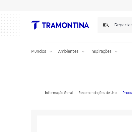
Departa
Mundos
Ambientes
Inspirações
Afiador de Facas Tramontina Profio com Base com Sistema Antidesli
Informação Geral
Recomendações de Uso
Produ