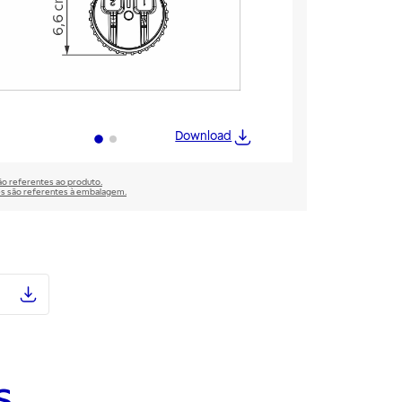
Download
são referentes ao produto.
̃es são referentes à embalagem.
s