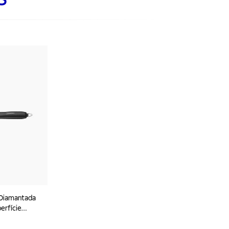
 Diamantada
erfície
 ABS 10"