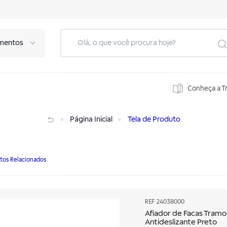
mentos
Conheça a T
zante Preto
Página Inicial
Tela de Produto
tos Relacionados
REF
24038000
Afiador de Facas Tramo
Antideslizante Preto