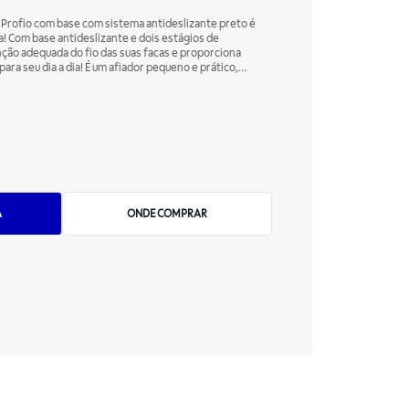
 Profio com base com sistema antideslizante preto é
! Com base antideslizante e dois estágios de
nção adequada do fio das suas facas e proporciona
para seu dia a dia! É um afiador pequeno e prático,
e fixação, garante um
A
ONDE COMPRAR