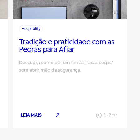
Hospitality
Tradição e praticidade com as
Pedras para Afiar
Descubra como pôr um fim às “facas cegas”
sem abrir mão da segurança.
LEIA MAIS
1
-
2
min