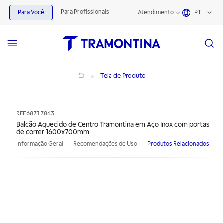
Para Profissionais
Para Você
Atendimento
PT
Balcão Aquecido de Centro Tramontina em Aço Inox com portas de correr 16
Tela de Produto
REF
68717843
Balcão Aquecido de Centro Tramontina em Aço Inox com portas
de correr 1600x700mm
Informação Geral
Recomendações de Uso
Produtos Relacionados