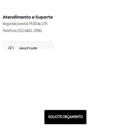
Atendimento e Suporte
Segunda a sexta: 7h30 às 17h
Telefone: (11) 4861-3981
WHATSAPP
Manual de Ética
Canal de Ética
Portal do Fornecedor
Contato de Representantes
Para Empresas
Compra com CNPJ
RA 1000
SOLICITE ORÇAMENTO