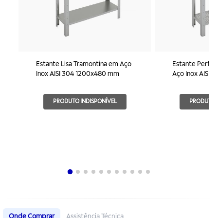
Estante Lisa Tramontina em Aço
Estante Perfur
Inox AISI 304 1200x480 mm
Aço Inox AISI
PRODUTO INDISPONÍVEL
PRODUTO I
Onde Comprar
Assistência Técnica