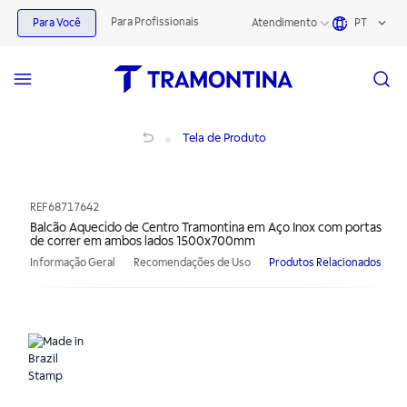
Para Profissionais
Para Você
Atendimento
PT
Balcão Aquecido de Centro Tramontina em Aço Inox com portas de correr e
Tela de Produto
REF
68717642
Balcão Aquecido de Centro Tramontina em Aço Inox com portas
de correr em ambos lados 1500x700mm
Informação Geral
Recomendações de Uso
Produtos Relacionados