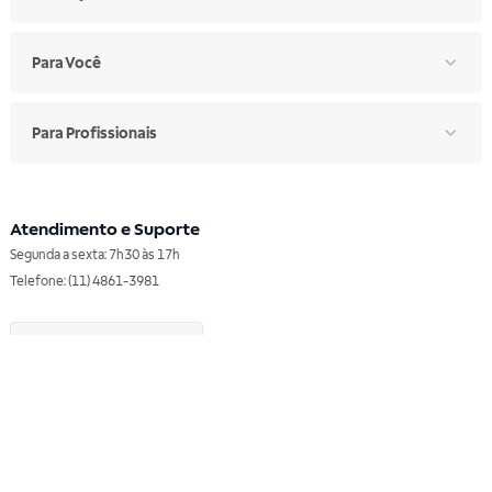
Para Você
Para Profissionais
Atendimento e Suporte
Segunda a sexta: 7h30 às 17h
Telefone: (11) 4861-3981
WHATSAPP
Manual de Ética
Canal de Ética
Portal do Fornecedor