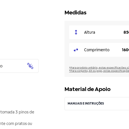
Medidas
Altura
85
Comprimento
16
to
*Para produto unitário, estas especificações 
*Para conjunto, kit ou jogo, estas especificaço
Material de Apoio
MANUAIS E INSTRUÇÕES
a tomada 3 pinos de
ente com pratos ou