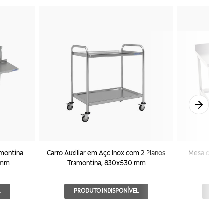
amontina
Carro Auxiliar em Aço Inox com 2 Planos
Mesa de E
 mm
Tramontina, 830x530 mm
I
L
PRODUTO INDISPONÍVEL
PR