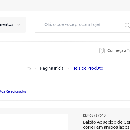
mentos
Conheça a T
e correr em ambos lados 1600x700mm
Página Inicial
Tela de Produto
tos Relacionados
REF
68717643
Balcão Aquecido de Ce
correr em ambos lad