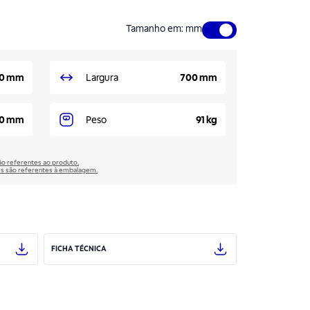
Tamanho em
:
mm
0 mm
Largura
700 mm
00 mm
Peso
91 kg
são referentes ao produto.
̃es são referentes à embalagem.
FICHA TÉCNICA