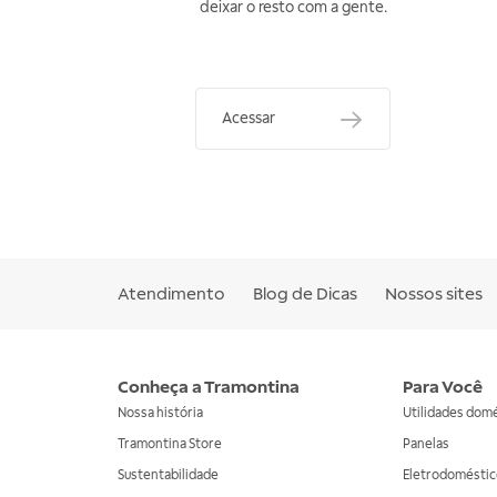
deixar o resto com a gente.
Acessar
Atendimento
Blog de Dicas
Nossos sites
Conheça a Tramontina
Para Você
Nossa história
Utilidades dom
Tramontina Store
Panelas
Sustentabilidade
Eletrodoméstic