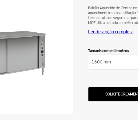
Balcão Aquecido de Centro em 
aquecimento com ventilação f
termostato de segurança par
MDF Ultra tratado com Microb
e contaminação, garantindo en
Ler descrição completa
Espessura do tampo de 38 mm. 
e na traseira, acabamento es
arredondados para evitar acúm
sem trilhos e bloqueio centra
Tamanho em milímetros
altura. Pés em aço inox regulá
1600 mm
SOLICITE ORÇAMEN