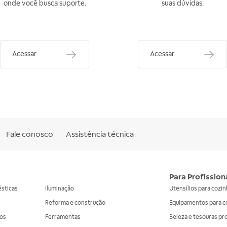
onde você busca suporte.
suas dúvidas.
Acessar
Acessar
Fale conosco
Assistência técnica
Para Profission
ésticas
Iluminação
Utensílios para cozi
Reforma e construção
Equipamentos para c
os
Ferramentas
Beleza e tesouras pr