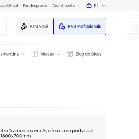
Loja Oficial
Para Empresas
Atendimento
PT
Para Você
Para Profissionais
ramontina
Marcas
Blog de Dicas
ntro Tramontina em Aço Inox com portas de
os 1600x700mm