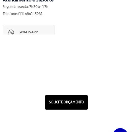
Atendimento e Suporte
Segunda a sexta: 7h30 às 17h
Telefone: (11) 4861-3981
WHATSAPP
Manual de Ética
Canal de Ética
Portal do Fornecedor
Contato de Representantes
Para Empresas
Compra com CNPJ
RA 1000
SOLICITE ORÇAMENTO