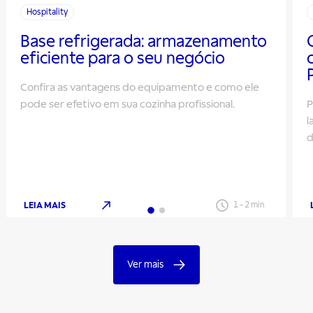
Hospitality
Base refrigerada: armazenamento
eficiente para o seu negócio
Confira as vantagens do equipamento e como ele
pode ser efetivo em sua cozinha profissional.
P
l
d
LEIA MAIS
1
-
2
min
Ver mais