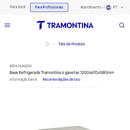
Para Você
Para Profissionais
Atendimento
PT
Base Refrigerada Tramontina 4 gavetas 1200x670x580mm
Tela de Produto
REF
67696300
Base Refrigerada Tramontina 4 gavetas 1200x670x580mm
Informação Geral
Recomendações de Uso