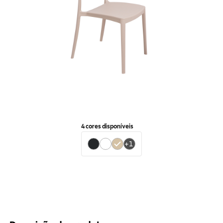
4
cores disponíveis
+
1