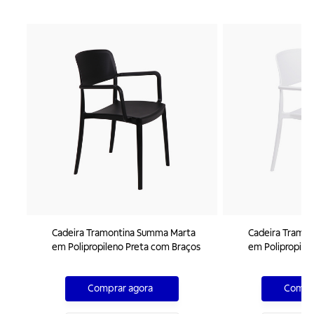
Cadeira Tramontina Summa Marta
Cadeira Tramo
em Polipropileno Preta com Braços
em Polipropile
Comprar agora
Compra