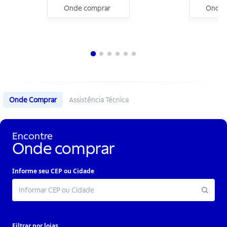
Onde comprar
Onde 
Onde Comprar
Assistência Técnica
Encontre
Onde comprar
Informe seu CEP ou Cidade
Filtrar por lojas