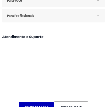
Para Você
Para Profissionais
Atendimento e Suporte
Segunda a sexta: 7h30 às 17h
Telefone: (11) 4861-3981
WHATSAPP
Manual de Ética
Canal de Ética
Portal do Fornecedor
Contato de Representantes
Para Empresas