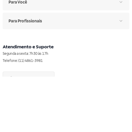
Para Você
Para Profissionais
Atendimento e Suporte
Segunda a sexta: 7h30 às 17h
Telefone: (11) 4861-3981
WHATSAPP
Manual de Ética
Canal de Ética
Portal do Fornecedor
Contato de Representantes
Para Empresas