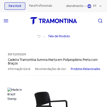
Para Profissionais
Para Você
Atendimento
PT
Cadeira Tramontina Summa Marta em Polipropileno Preta com Braços
Tela de Produto
REF
92095009
Cadeira Tramontina Summa Marta em Polipropileno Preta com
Braços
Informação Geral
Recomendações de Uso
Produtos Relacionados