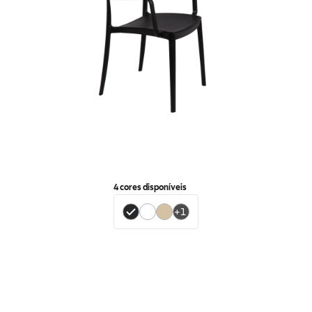
4
cores disponíveis
+
1