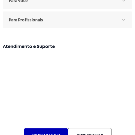
Para Você
Para Profissionais
Atendimento e Suporte
Segunda a sexta: 7h30 às 17h
Telefone: (11) 4861-3981
WHATSAPP
Manual de Ética
Canal de Ética
Portal do Fornecedor
Contato de Representantes
Para Empresas