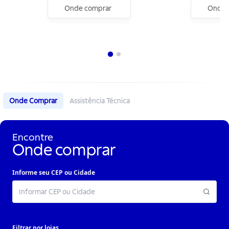
Onde comprar
Onde 
Onde Comprar
Assistência Técnica
Encontre
Onde comprar
Informe seu CEP ou Cidade
Filtrar por lojas