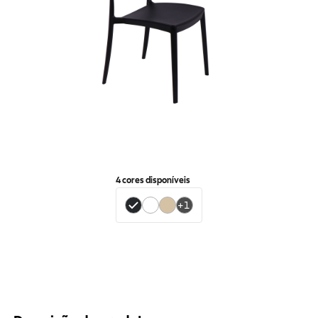
4
cores disponíveis
+
1