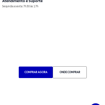
Atendimento e Suporte
Segunda a sexta: 7h30 às 17h
Telefone: (11) 4861-3981
WHATSAPP
Manual de Ética
Canal de Ética
Portal do Fornecedor
Contato de Representantes
Para Empresas
Compra com CNPJ
COMPRAR AGORA
ONDE COMPRAR
RA 1000