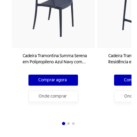
Cadeira Tramontina Summa Serena
Cadeira Tramon
em Polipropileno Azul Navy com
Residência em P
Braços
de Vidro Azul 
Comprar agora
Compra
Onde comprar
Onde 