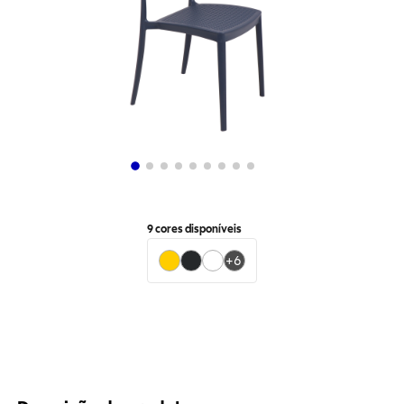
9
cores disponíveis
+
6