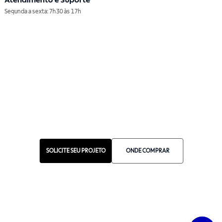
Atendimento e Suporte
Segunda a sexta: 7h30 às 17h
Telefone: (11) 4861-3981
WHATSAPP
Manual de Ética
Canal de Ética
Portal do Fornecedor
Contato de Representantes
Para Empresas
Compra com CNPJ
SOLICITE SEU PROJETO
ONDE COMPRAR
RA 1000