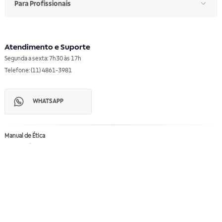
Para Profissionais
Atendimento e Suporte
Segunda a sexta: 7h30 às 17h
Telefone: (11) 4861-3981
WHATSAPP
Manual de Ética
Canal de Ética
Portal do Fornecedor
Contato de Representantes
Para Empresas
Compra com CNPJ
RA 1000