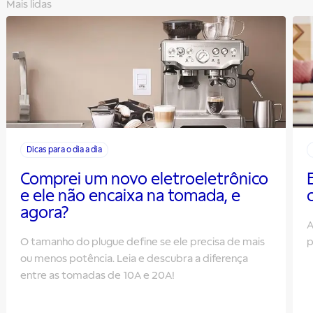
Mais lidas
Dicas para o dia a dia
Comprei um novo eletroeletrônico
e ele não encaixa na tomada, e
agora?
A
O tamanho do plugue define se ele precisa de mais
p
ou menos potência. Leia e descubra a diferença
entre as tomadas de 10A e 20A!