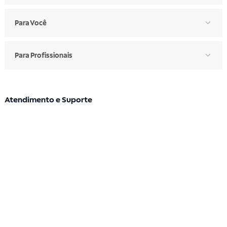
Para Você
Para Profissionais
Atendimento e Suporte
Segunda a sexta: 7h30 às 17h
Telefone: (11) 4861-3981
WHATSAPP
Manual de Ética
Canal de Ética
Portal do Fornecedor