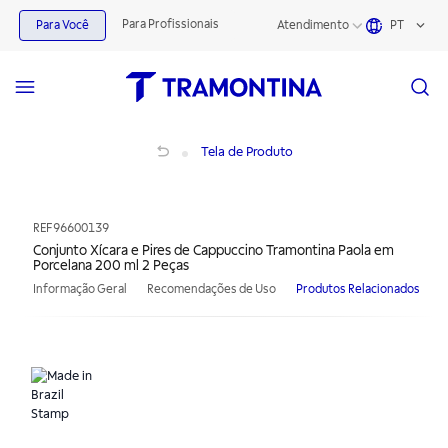
Para Profissionais
Para Você
Atendimento
PT
Conjunto Xícara e Pires de Cappuccino Tramontina Paola em Porcelana 200 ml 2
Tela de Produto
REF
96600139
Conjunto Xícara e Pires de Cappuccino Tramontina Paola em
Porcelana 200 ml 2 Peças
Informação Geral
Recomendações de Uso
Produtos Relacionados