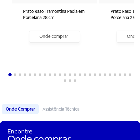
Prato Raso Tramontina Paola em
Prato Raso Tra
Porcelana 28 cm
Porcelana 25,4
Onde comprar
Onde 
Onde Comprar
Assistência Técnica
Encontre
Onde comprar