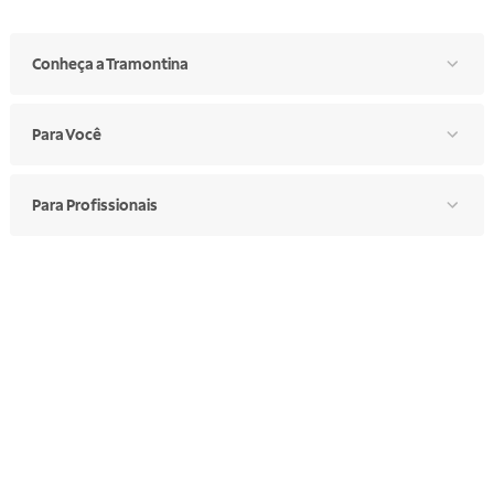
Conheça a Tramontina
Para Você
Para Profissionais
Atendimento e Suporte
Segunda a sexta: 7h30 às 17h
Telefone: (11) 4861-3981
WHATSAPP