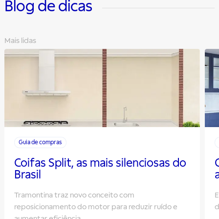
Blog de dicas
Mais lidas
Guia de compras
Coifas Split, as mais silenciosas do
Brasil
Tramontina traz novo conceito com
E
reposicionamento do motor para reduzir ruído e
d
aumentar eficiência