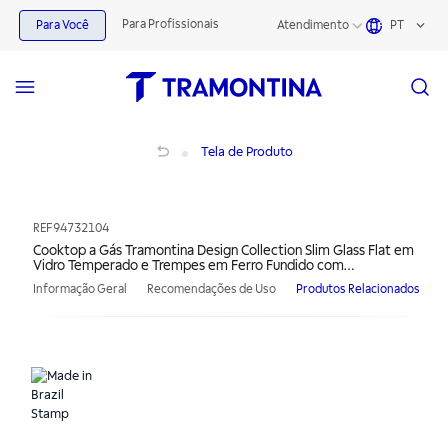
Para Profissionais
Para Você
Atendimento
PT
Cooktop a Gás Tramontina Design Collection Slim Glass Flat em Vidro Temp
Tela de Produto
REF
94732104
Cooktop a Gás Tramontina Design Collection Slim Glass Flat em
Vidro Temperado e Trempes em Ferro Fundido com
Acendimento Automático 4 Queimadores
Informação Geral
Recomendações de Uso
Produtos Relacionados