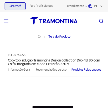
Para Profissionais
Para Você
Atendimento
PT
Cooktop Indução Tramontina Design Collection Duo 4EI 80 com Coifa Integra
Tela de Produto
REF
94754220
Cooktop Indução Tramontina Design Collection Duo 4EI 80 com
Coifa Integrada em Modo Exaustão 220 V
Informação Geral
Recomendações de Uso
Produtos Relacionados