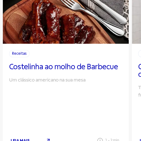
Receitas
Costelinha ao molho de Barbecue
Um clássico americano na sua mesa
T
f
LEIA MAIS
1
-
2
min