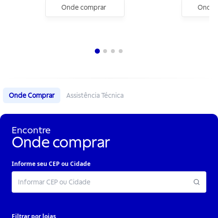
Onde comprar
Onde 
Onde Comprar
Assistência Técnica
Encontre
Onde comprar
Informe seu CEP ou Cidade
Filtrar por lojas