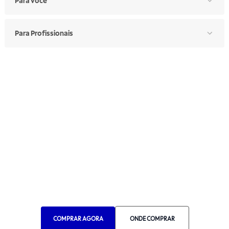
Para Você
Para Profissionais
Atendimento e Suporte
Segunda a sexta: 7h30 às 17h
Telefone: (11) 4861-3981
WHATSAPP
Manual de Ética
Canal de Ética
Portal do Fornecedor
Contato de Representantes
Para Empresas
COMPRAR AGORA
ONDE COMPRAR