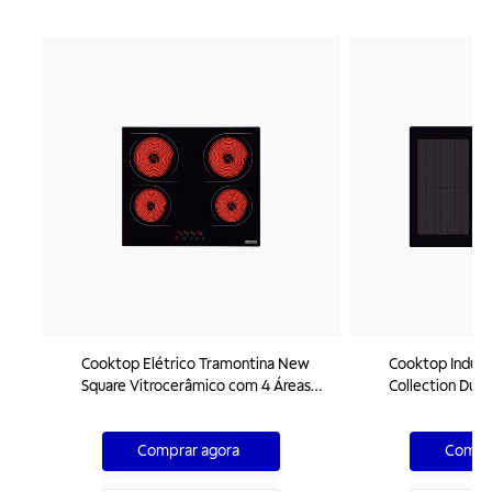
Cooktop Elétrico Tramontina New
Cooktop Induçã
Square Vitrocerâmico com 4 Áreas
Collection Duo
de Aquecimento e Comando Touch
Integrada em 
V
Comprar agora
Compra