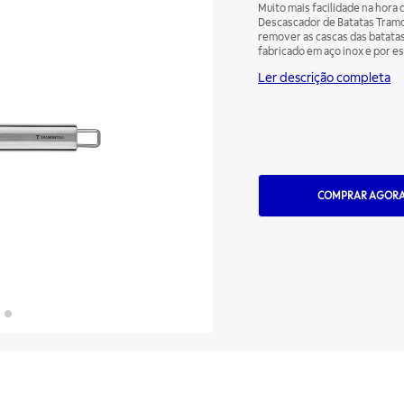
Muito mais facilidade na hora
Descascador de Batatas Tramon
remover as cascas das batatas
fabricado em aço inox e por e
durabilidade. Além disso, voc
Ler descrição completa
comprometer a qualidade do p
e funcionalidade, é com a Tra
COMPRAR AGOR