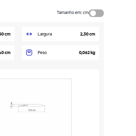
Tamanho em
:
cm
,50 cm
Largura
2,30 cm
40 cm
Peso
0,062 kg