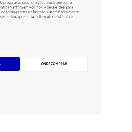
 de preparar as suas refeições, você tem com o
tina Marffim em Aço Inox. A peça é ideal para
 de forma prática e eficiente. O item é totalmente
sse motivo, apresenta muito mais resistência e
ê pode levar a peça diariamente ao lava-louças, sem
roduto! Sua cozinha mais completa, com praticidade
montina!
A
ONDE COMPRAR