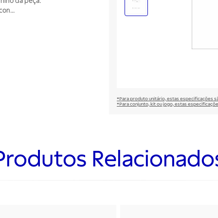
rilho da peça.
 con
...
*Para produto unitário, estas especificações 
*Para conjunto, kit ou jogo, estas especificaço
Produtos Relacionado