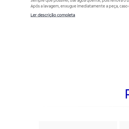
Sempre que possível, use água quente, pois renova o b
Após a lavagem, enxugue imediatamente a peça, caso
Ler descrição completa