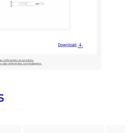
Download
são referentes ao produto.
̃es são referentes à embalagem.
s