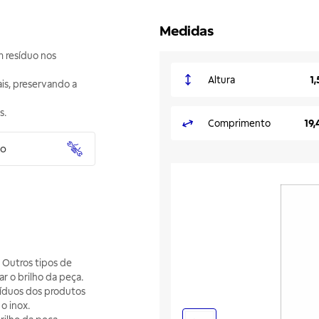
Medidas
m resíduo nos
Altura
1
ais, preservando a
s.
Comprimento
19,
to
 Outros tipos de
r o brilho da peça.
síduos dos produtos
o inox.