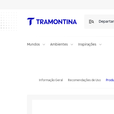
Departa
Mundos
Ambientes
Inspirações
Descascador de Batatas Tramontina Marffim em Aço Inox
Informação Geral
Recomendações de Uso
Produ