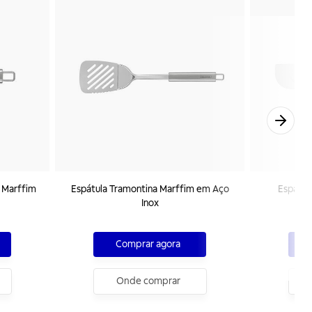
 Marffim
Espátula Tramontina Marffim em Aço
Espátul
Inox
Ma
Comprar agora
Onde comprar