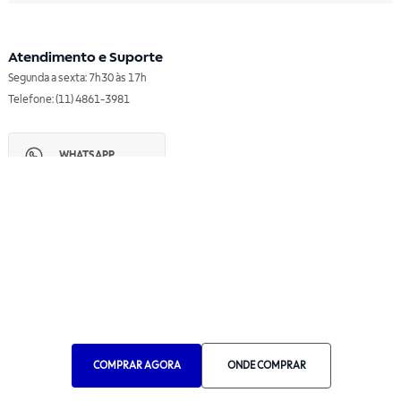
Atendimento e Suporte
Segunda a sexta: 7h30 às 17h
Telefone: (11) 4861-3981
WHATSAPP
Manual de Ética
Canal de Ética
Portal do Fornecedor
Contato de Representantes
Para Empresas
Compra com CNPJ
RA 1000
COMPRAR AGORA
ONDE COMPRAR