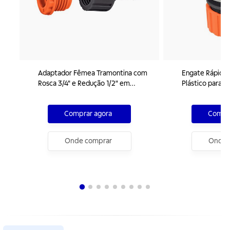
Adaptador Fêmea Tramontina com
Engate Rápido
Rosca 3/4" e Redução 1/2" em
Plástico para M
Plástico para Jardim
Comprar agora
Compra
Onde comprar
Onde 