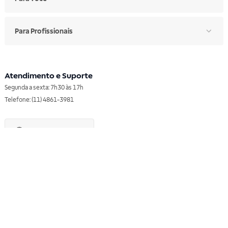
Para Profissionais
Atendimento e Suporte
Segunda a sexta: 7h30 às 17h
Telefone: (11) 4861-3981
WHATSAPP
Manual de Ética
Canal de Ética
Portal do Fornecedor
Contato de Representantes
Para Empresas