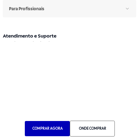
Para Profissionais
Atendimento e Suporte
Segunda a sexta: 7h30 às 17h
Telefone: (11) 4861-3981
WHATSAPP
Manual de Ética
Canal de Ética
Portal do Fornecedor
Contato de Representantes
Para Empresas
COMPRAR AGORA
ONDE COMPRAR
Compra com CNPJ