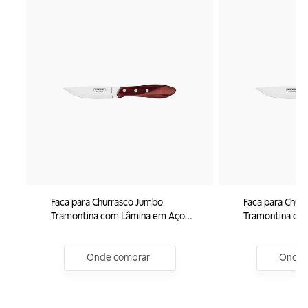
Faca para Churrasco Jumbo
Faca para Chur
Tramontina com Lâmina em Aço
Tramontina co
Inox e Cabo de Madeira Polywood
Inox e Cabo de
Vermelho 5"
Castanho 5"
Onde comprar
Onde 