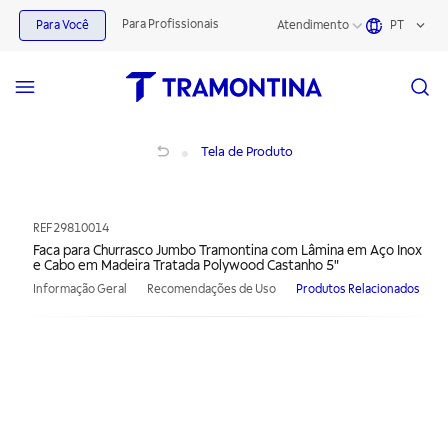
Para Profissionais
Para Você
Atendimento
PT
Faca para Churrasco Jumbo Tramontina com Lâmina em Aço Inox e Cabo em Ma
Tela de Produto
REF
29810014
Faca para Churrasco Jumbo Tramontina com Lâmina em Aço Inox
e Cabo em Madeira Tratada Polywood Castanho 5"
Informação Geral
Recomendações de Uso
Produtos Relacionados