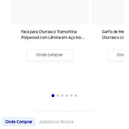
Faca para Churrasco Tramontina
Garfo de Mesa
Polywood com Lâmina em Aço Inox
Churrasco com 
e Cabo de Madeira Tratada
e Cabo de Made
Castanho 4"
Polywood Cast
Onde comprar
Onde 
Onde Comprar
Assistência Técnica