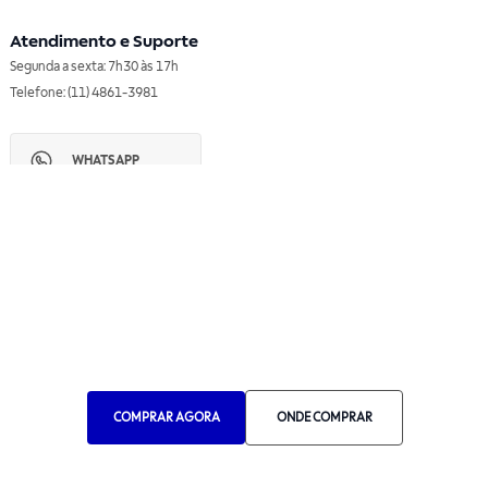
Atendimento e Suporte
Segunda a sexta: 7h30 às 17h
Telefone: (11) 4861-3981
WHATSAPP
Manual de Ética
Canal de Ética
Portal do Fornecedor
Contato de Representantes
Para Empresas
Compra com CNPJ
RA 1000
COMPRAR AGORA
ONDE COMPRAR