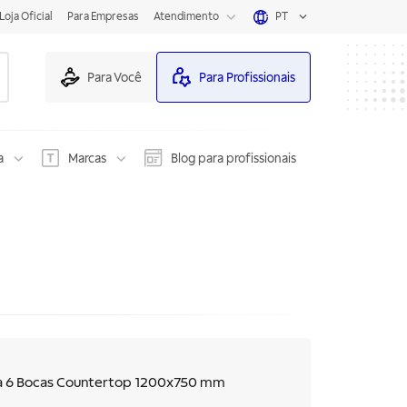
Loja Oficial
Para Empresas
Atendimento
PT
Para Você
Para Profissionais
a
Marcas
Blog para profissionais
na 6 Bocas Countertop 1200x750 mm