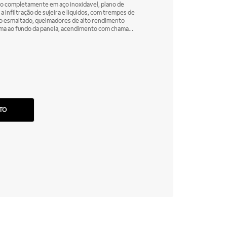
completamente em aço inoxidavel, plano de
 infiltração de sujeira e liquidos, com trempes de
o esmaltado, queimadores de alto rendimento
ama ao fundo da panela, acendimento com chama
ra evitar vazamentos e pés ajustaveis em aço inox.
TO