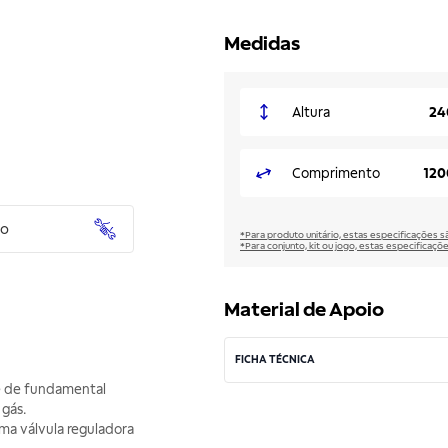
Medidas
Altura
24
Comprimento
12
to
*Para produto unitário, estas especificações 
*Para conjunto, kit ou jogo, estas especificaço
Material de Apoio
FICHA TÉCNICA
é de fundamental
gás.
ma válvula reguladora