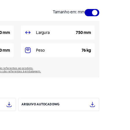
Tamanho em
:
mm
0 mm
Largura
750 mm
00 mm
Peso
76 kg
são referentes ao produto.
̃es são referentes à embalagem.
ARQUIVO AUTOCAD DWG