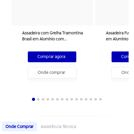
Assadeira com Grelha Tramontina
Assadeira Funda
Brasil em Alumínio com
em Alumínio c
Revestimento Interno e Externo
Interno e Exte
Antiaderente Starflon Max Grafite
Starflon Max Gr
Comprar agora
Compra
34 cm 4,9 L
Onde comprar
Onde 
Onde Comprar
Assistência Técnica