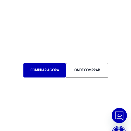
WHATSAPP
Manual de Ética
Canal de Ética
Portal do Fornecedor
Contato de Representantes
Para Empresas
Compra com CNPJ
COMPRAR AGORA
ONDE COMPRAR
RA 1000
© Copyright
2026
Tramontina.
Todos os direitos reservados
.