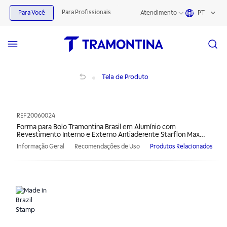
Para Profissionais
Para Você
Atendimento
PT
Forma para Bolo Tramontina Brasil em Alumínio com Revestimento Interno e Ext
Tela de Produto
REF
20060024
Forma para Bolo Tramontina Brasil em Alumínio com
Revestimento Interno e Externo Antiaderente Starflon Max
Grafite 24 cm 1,4 L
Informação Geral
Recomendações de Uso
Produtos Relacionados