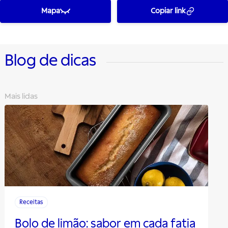
Mapa
Copiar link
Blog de dicas
Mais lidas
Receitas
Bolo de limão: sabor em cada fatia