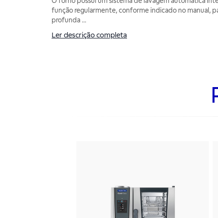
O forno possui um sistema de lavagem automática integ
função regularmente, conforme indicado no manual, p
profunda
...
Ler descrição completa