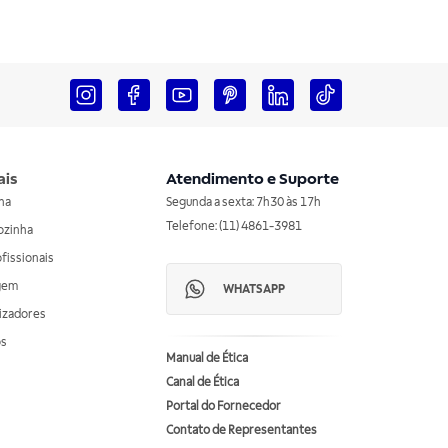
ais
Atendimento e Suporte
nha
Segunda a sexta: 7h30 às 17h
Telefone: (11) 4861-3981
ozinha
ofissionais
agem
WHATSAPP
izadores
os
Manual de Ética
Canal de Ética
Portal do Fornecedor
Contato de Representantes