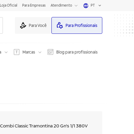
Loja Oficial
Para Empresas
Atendimento
PT
Para Você
Para Profissionais
a
Marcas
Blog para profissionais
iCombi Classic Tramontina 20 Gn's 1/1 380V