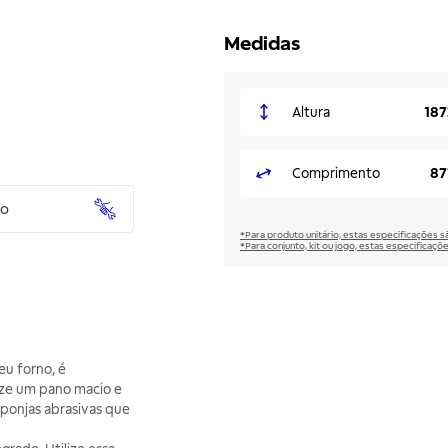
Medidas
Altura
18
Comprimento
87
to
*Para produto unitário, estas especificações 
*Para conjunto, kit ou jogo, estas especificaço
eu forno, é
lize um pano macio e
sponjas abrasivas que