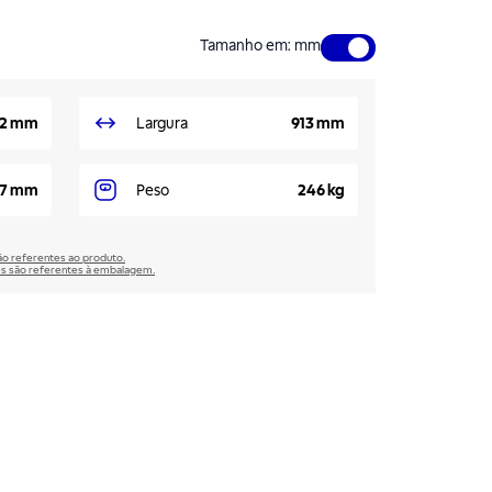
Tamanho em
:
mm
72 mm
Largura
913 mm
7 mm
Peso
246 kg
são referentes ao produto.
̃es são referentes à embalagem.