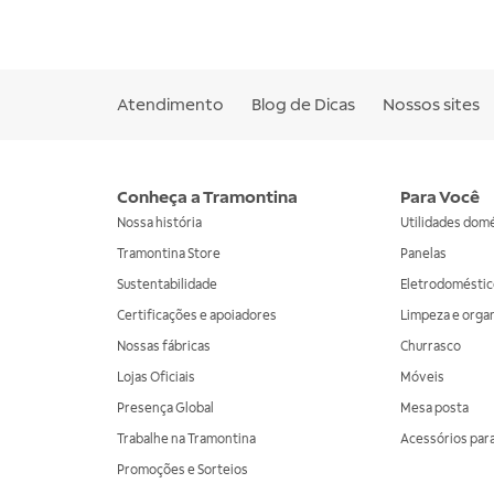
Atendimento
Blog de Dicas
Nossos sites
Conheça a Tramontina
Para Você
Nossa história
Utilidades dom
Tramontina Store
Panelas
Sustentabilidade
Eletrodoméstic
Certificações e apoiadores
Limpeza e orga
Nossas fábricas
Churrasco
Lojas Oficiais
Móveis
Presença Global
Mesa posta
Trabalhe na Tramontina
Acessórios para
Promoções e Sorteios