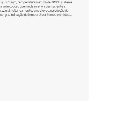
- 1/1 x 65mm, temperatura máxima de 300°C, sistema
mara de cocção que mede e regula permanente a
icaz e simultaneamente, uma elevada produção de
empo e umidade
e cocção por meio de ventilação. Sonda para
nto. Capacidade de armazenamento de 100
, lavagem automática, ducha integrada, quantidade