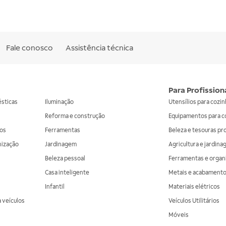
Fale conosco
Assistência técnica
Para Profission
ésticas
Iluminação
Utensílios para cozi
Reforma e construção
Equipamentos para c
os
Ferramentas
Beleza e tesouras pr
nização
Jardinagem
Agricultura e jardin
Beleza pessoal
Ferramentas e organ
Casa inteligente
Metais e acabament
Infantil
Materiais elétricos
 veículos
Veículos Utilitários
Móveis