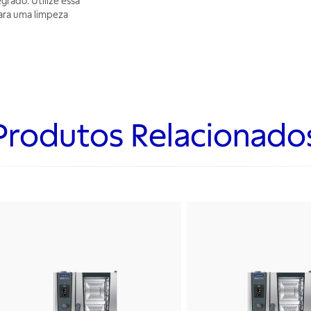
rado. Utilize essa
ara uma limpeza
Produtos Relacionado