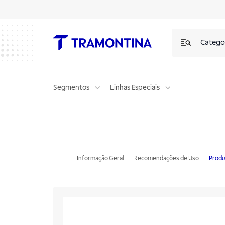
Catego
Segmentos
Linhas Especiais
Forno Combinado a Vapor elétrico iCombi Classic Tramontina 20 Gn's
Informação Geral
Recomendações de Uso
Produ