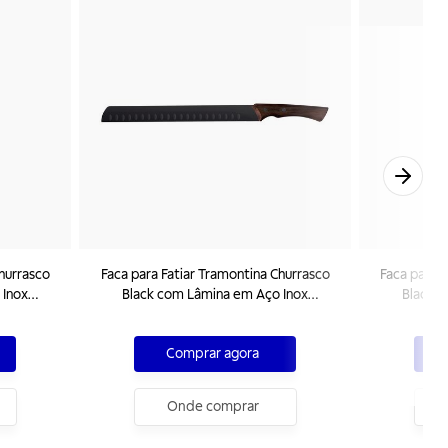
hurrasco
Faca para Fatiar Tramontina Churrasco
Faca para 
 Inox
Black com Lâmina em Aço Inox
Black 
ra 10"
Escurecido e Cabo de Madeira 12"
Escureci
Comprar agora
Onde comprar