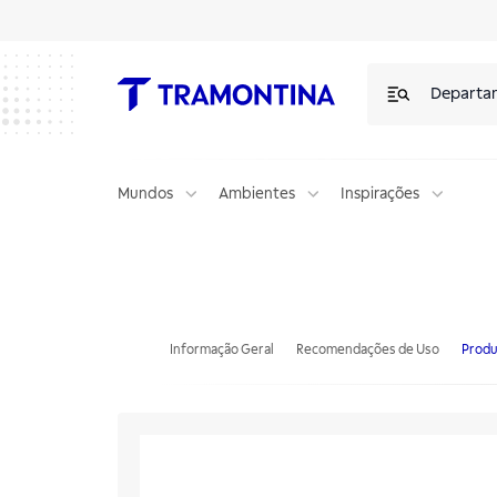
Departa
Mundos
Ambientes
Inspirações
Garra Multiuso Tramontina Churrasco Black com Lâmina em Aço Inox
Informação Geral
Recomendações de Uso
Produ