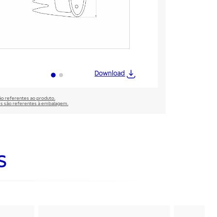
Download
são referentes ao produto.
̃es são referentes à embalagem.
s