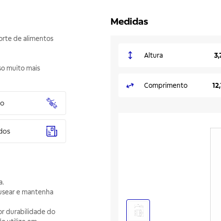
Medidas
corte de alimentos
Altura
3,
so muito mais
Comprimento
12
to
dos
a.
nusear e mantenha
ior durabilidade do