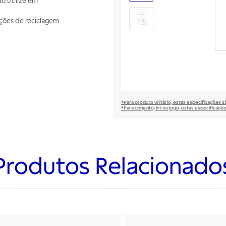
o utilize em
ções de reciclagem
*Para produto unitário, estas especificações 
*Para conjunto, kit ou jogo, estas especificaço
Produtos Relacionado