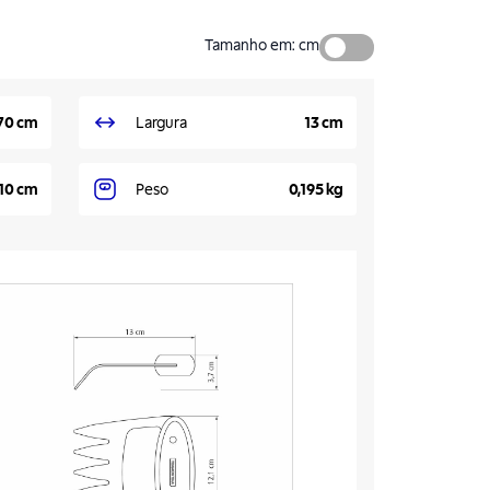
Tamanho em
:
cm
70 cm
Largura
13 cm
,10 cm
Peso
0,195 kg