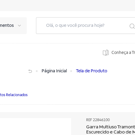
mentos
Conheça a T
 Escurecido e Cabo de Madeira
Página Inicial
Tela de Produto
tos Relacionados
REF
22846100
Garra Multiuso Tramont
Escurecido e Cabo de 