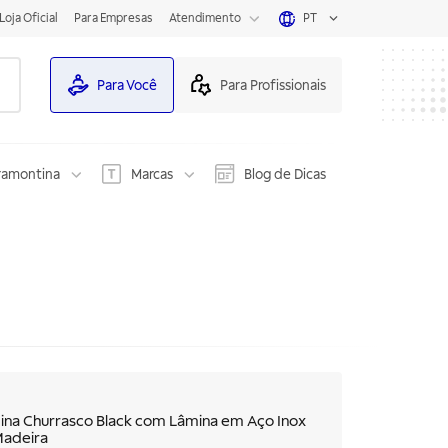
Loja Oficial
Para Empresas
Atendimento
PT
Para Você
Para Profissionais
ramontina
Marcas
Blog de Dicas
ina Churrasco Black com Lâmina em Aço Inox
Madeira