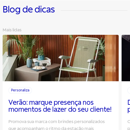
Blog de dicas
Mais lidas
Personaliza
Verão: marque presença nos
momentos de lazer do seu cliente!
Promova sua marca com brindes personalizados
O
que acompanham o ritmo da estação mais
p