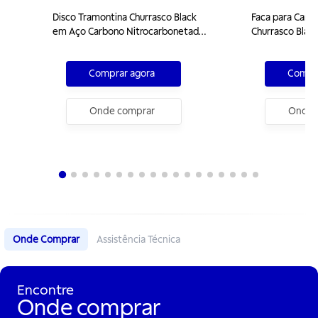
Disco Tramontina Churrasco Black
Faca para Carn
em Aço Carbono Nitrocarbonetado
Churrasco Blac
40 cm
Aço Inox Escur
Madeira 10"
Comprar agora
Compra
Onde comprar
Onde 
Onde Comprar
Assistência Técnica
Encontre
Onde comprar