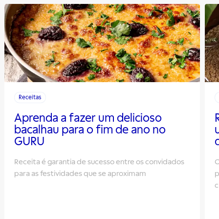
Receitas
Aprenda a fazer um delicioso
bacalhau para o fim de ano no
GURU
Receita é garantia de sucesso entre os convidados
O
para as festividades que se aproximam
p
c