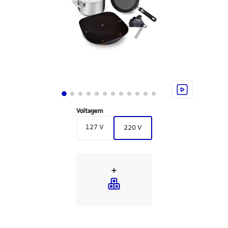
Voltagem
127 V
220 V