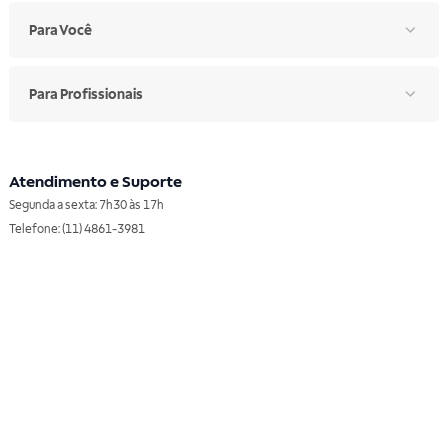
Para Você
Para Profissionais
Atendimento e Suporte
Segunda a sexta: 7h30 às 17h
Telefone: (11) 4861-3981
WHATSAPP
Manual de Ética
Canal de Ética
Portal do Fornecedor
Contato de Representantes