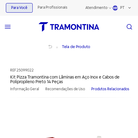
Para Profissionais
Para Você
Atendimento
PT
Kit Pizza Tramontina com Lâminas em Aço Inox e Cabos de Polipropileno Preto 
Tela de Produto
REF
25099022
Kit Pizza Tramontina com Lâminas em Aço Inox e Cabos de
Polipropileno Preto 14 Peças
Informação Geral
Recomendações de Uso
Produtos Relacionados