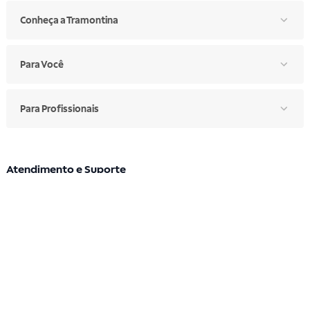
Conheça a Tramontina
Para Você
Para Profissionais
Atendimento e Suporte
Segunda a sexta: 7h30 às 17h
Telefone: (11) 4861-3981
WHATSAPP
Manual de Ética