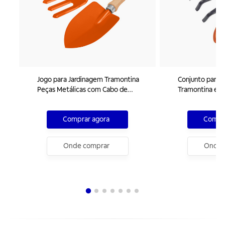
Jogo para Jardinagem Tramontina
Conjunto para 
Peças Metálicas com Cabo de
Tramontina em 
Madeira 3 Peças
Peças
Comprar agora
Compra
Onde comprar
Onde 