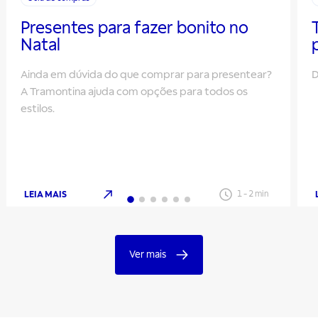
Presentes para fazer bonito no
Natal
Ainda em dúvida do que comprar para presentear?
D
A Tramontina ajuda com opções para todos os
estilos.
LEIA MAIS
1
-
2
min
Ver mais