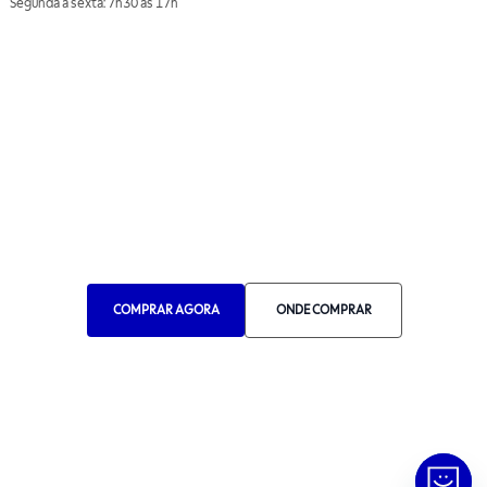
Segunda a sexta: 7h30 às 17h
Telefone: (11) 4861-3981
WHATSAPP
Manual de Ética
Canal de Ética
Portal do Fornecedor
Contato de Representantes
Para Empresas
Compra com CNPJ
COMPRAR AGORA
ONDE COMPRAR
RA 1000