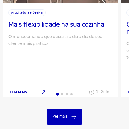
Arquitetura e Design
Mais flexibilidade na sua cozinha
O monocomando que deixará o dia a dia do seu
cliente mais prático
C
u
t
LEIA MAIS
1
-
2
min
Ver mais