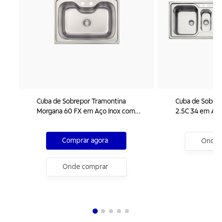
Cuba de Sobrepor Tramontina
Cuba de Sobrep
Morgana 60 FX em Aço Inox com
2.5C 34 em Aço
Acabamento Escovado 69 x 49 cm
Acabamento Es
com Válvula
e com acessório
Comprar agora
Tábua e Cesto
Onde 
Onde comprar