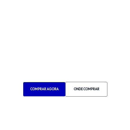
Atendimento e Suporte
Segunda a sexta: 7h30 às 17h
Telefone: (11) 4861-3981
WHATSAPP
Manual de Ética
Canal de Ética
Portal do Fornecedor
Contato de Representantes
Para Empresas
COMPRAR AGORA
ONDE COMPRAR
Compra com CNPJ
RA 1000