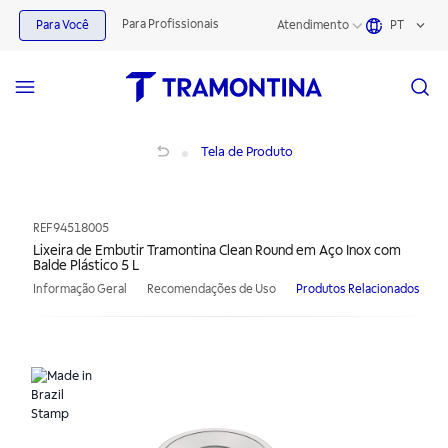
Para Profissionais
Para Você
Atendimento
PT
Lixeira de Embutir Tramontina Clean Round em Aço Inox com Balde Plástico 5 L
Tela de Produto
REF
94518005
Lixeira de Embutir Tramontina Clean Round em Aço Inox com
Balde Plástico 5 L
Informação Geral
Recomendações de Uso
Produtos Relacionados