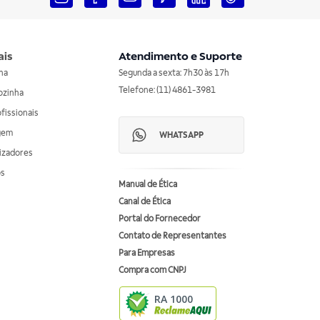
ais
Atendimento e Suporte
nha
Segunda a sexta: 7h30 às 17h
Telefone: (11) 4861-3981
ozinha
ofissionais
agem
WHATSAPP
izadores
os
Manual de Ética
Canal de Ética
Portal do Fornecedor
Contato de Representantes
Para Empresas
Compra com CNPJ
RA 1000