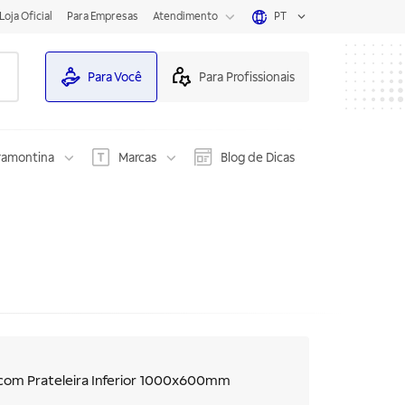
Loja Oficial
Para Empresas
Atendimento
PT
Para Você
Para Profissionais
ramontina
Marcas
Blog de Dicas
 com Prateleira Inferior 1000x600mm