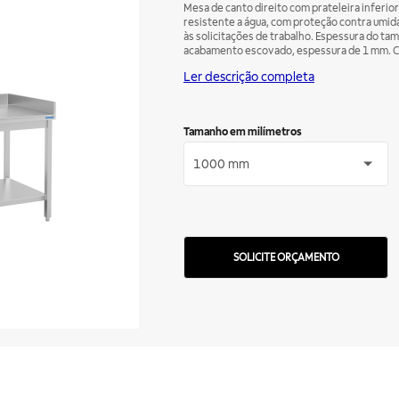
Mesa de canto direito com prateleira inferi
resistente a água, com proteção contra umi
às solicitações de trabalho. Espessura do tam
acabamento escovado, espessura de 1 mm. Cantos soldados e arredondados para evitar acúmulo
de sujeira. Pés reguláveis para ajuste de altu
Ler descrição completa
Tamanho em milímetros
1000 mm
SOLICITE ORÇAMENTO