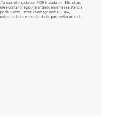
or: Tampo reforçado com MDF tratado com Microban,
dade e contaminação, garantindo enorme resistência
po de 38 mm. Estrutura em aço inox AISI 304,
ra, com a opção de colocar rodízios, com ou sem freio.