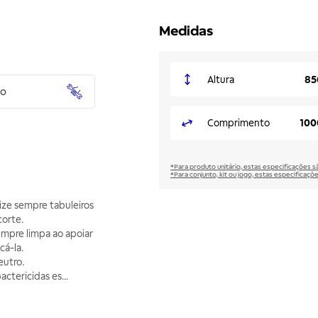
Medidas
Altura
85
to
Comprimento
100
*Para produto unitário, estas especificações 
*Para conjunto, kit ou jogo, estas especificaço
ize sempre tabuleiros
corte.
empre limpa ao apoiar
cá-la.
eutro.
actericidas es
...