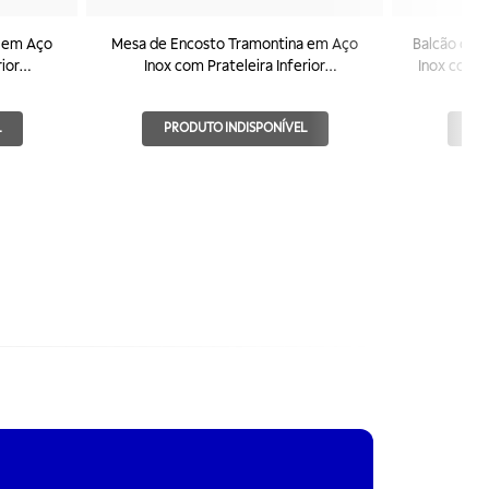
a em Aço
Mesa de Encosto Tramontina em Aço
Balcão de 
rior
Inox com Prateleira Inferior
Inox com 
1500x700mm
L
PRODUTO INDISPONÍVEL
PR