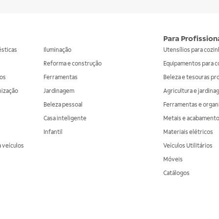
Para Profission
ésticas
Iluminação
Utensílios para cozi
Reforma e construção
Equipamentos para c
os
Ferramentas
Beleza e tesouras pr
nização
Jardinagem
Agricultura e jardin
Beleza pessoal
Ferramentas e organ
Casa inteligente
Metais e acabament
Infantil
Materiais elétricos
 veículos
Veículos Utilitários
Móveis
Catálogos