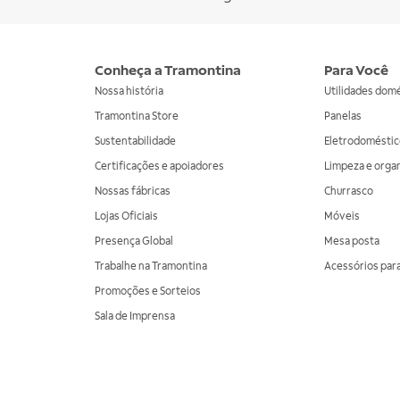
Conheça a Tramontina
Para Você
Nossa história
Utilidades dom
Tramontina Store
Panelas
Sustentabilidade
Eletrodoméstic
Certificações e apoiadores
Limpeza e orga
Nossas fábricas
Churrasco
Lojas Oficiais
Móveis
Presença Global
Mesa posta
Trabalhe na Tramontina
Acessórios para
Promoções e Sorteios
Sala de Imprensa