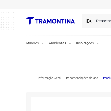
Departa
Mundos
Ambientes
Inspirações
Mesa de Canto Direito Tramontina com Prateleira Inferior 1000x60
Informação Geral
Recomendações de Uso
Produ