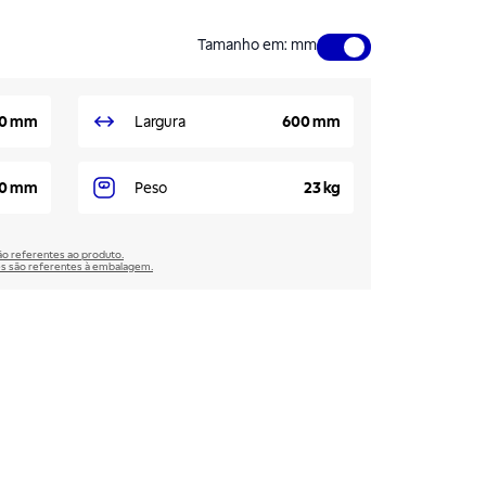
Tamanho em
:
mm
0 mm
Largura
600 mm
0 mm
Peso
23 kg
são referentes ao produto.
̃es são referentes à embalagem.