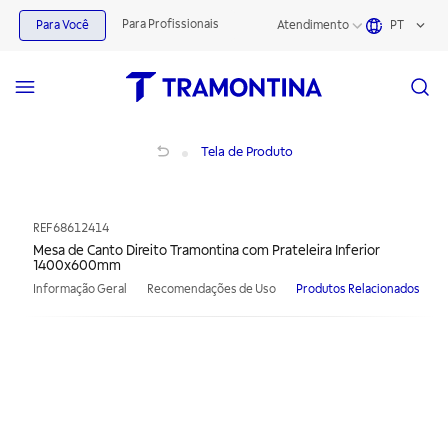
Para Profissionais
Para Você
Atendimento
PT
Mesa de Canto Direito Tramontina com Prateleira Inferior 1400x600mm
Tela de Produto
REF
68612414
Mesa de Canto Direito Tramontina com Prateleira Inferior
1400x600mm
Informação Geral
Recomendações de Uso
Produtos Relacionados