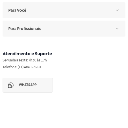
Para Você
Para Profissionais
Atendimento e Suporte
Segunda a sexta: 7h30 às 17h
Telefone: (11) 4861-3981
WHATSAPP
Manual de Ética
Canal de Ética
Portal do Fornecedor
Contato de Representantes