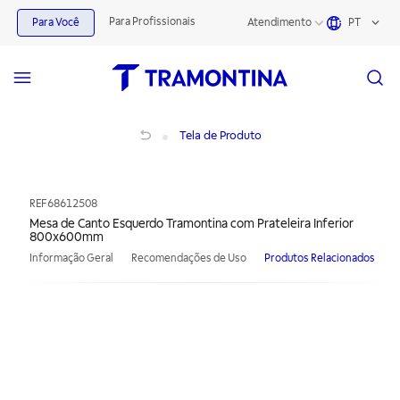
Para Profissionais
Para Você
Atendimento
PT
Mesa de Canto Esquerdo Tramontina com Prateleira Inferior 800x600mm
Tela de Produto
REF
68612508
Mesa de Canto Esquerdo Tramontina com Prateleira Inferior
800x600mm
Informação Geral
Recomendações de Uso
Produtos Relacionados