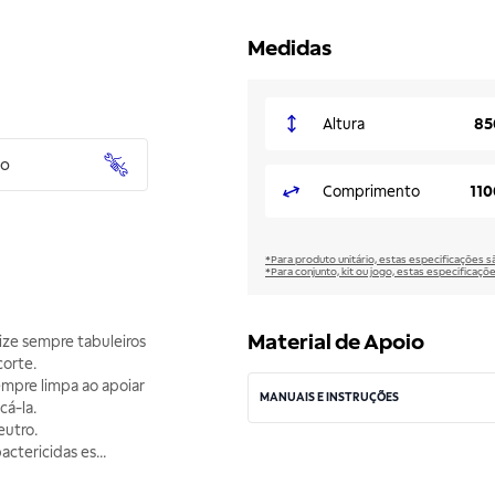
Medidas
Altura
85
to
Comprimento
11
*Para produto unitário, estas especificações 
*Para conjunto, kit ou jogo, estas especificaço
Material de Apoio
ize sempre tabuleiros
corte.
empre limpa ao apoiar
MANUAIS E INSTRUÇÕES
cá-la.
eutro.
actericidas es
...