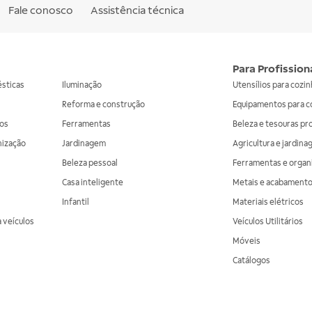
Fale conosco
Assistência técnica
Para Profission
ésticas
Iluminação
Utensílios para cozi
Reforma e construção
Equipamentos para c
os
Ferramentas
Beleza e tesouras pr
nização
Jardinagem
Agricultura e jardin
Beleza pessoal
Ferramentas e organ
Casa inteligente
Metais e acabament
Infantil
Materiais elétricos
 veículos
Veículos Utilitários
Móveis
Catálogos