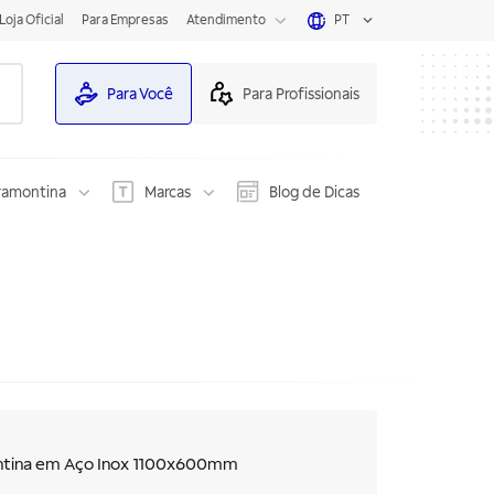
Loja Oficial
Para Empresas
Atendimento
PT
Para Você
Para Profissionais
ramontina
Marcas
Blog de Dicas
ntina em Aço Inox 1100x600mm