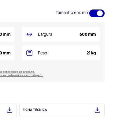
Tamanho em
:
mm
0 mm
Largura
600 mm
00 mm
Peso
21 kg
são referentes ao produto.
̃es são referentes à embalagem.
FICHA TÉCNICA