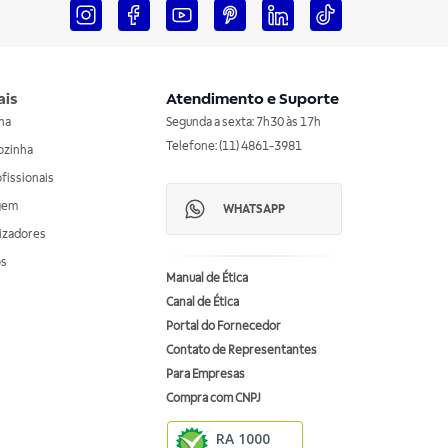
ais
Atendimento e Suporte
nha
Segunda a sexta: 7h30 às 17h
Telefone: (11) 4861-3981
ozinha
ofissionais
agem
WHATSAPP
izadores
os
Manual de Ética
Canal de Ética
Portal do Fornecedor
Contato de Representantes
Para Empresas
Compra com CNPJ
RA 1000