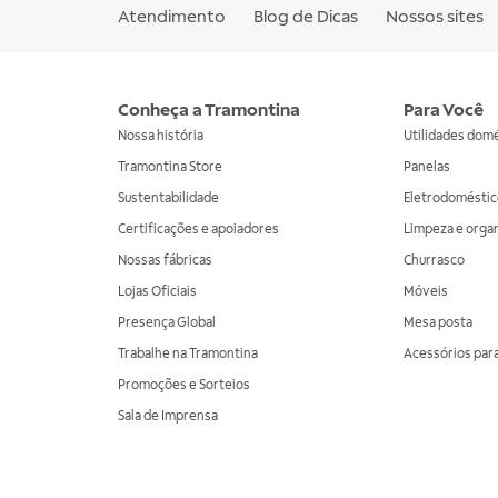
Atendimento
Blog de Dicas
Nossos sites
Conheça a Tramontina
Para Você
Nossa história
Utilidades dom
Tramontina Store
Panelas
Sustentabilidade
Eletrodoméstic
Certificações e apoiadores
Limpeza e orga
Nossas fábricas
Churrasco
Lojas Oficiais
Móveis
Presença Global
Mesa posta
Trabalhe na Tramontina
Acessórios para
Promoções e Sorteios
Sala de Imprensa