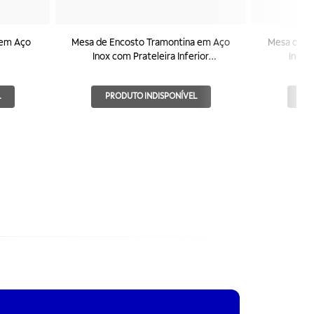
 em Aço
Mesa de Encosto Tramontina em Aço
Mesa de E
Inox com Prateleira Inferior
Inox c
800x700mm
L
PRODUTO INDISPONÍVEL
PR