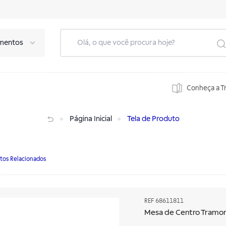
mentos
Conheça a T
Página Inicial
Tela de Produto
tos Relacionados
REF
68611811
Mesa de Centro Tramo