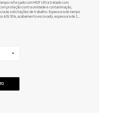
, com proteção contra umidade e contaminação,
cia às solicitações de trabalho. Espessura do tampo
ox AISI 304, acabamento escovado, espessura de 1
dados para evitar acúmulo de sujeira. Pés em aço
altura.
TO