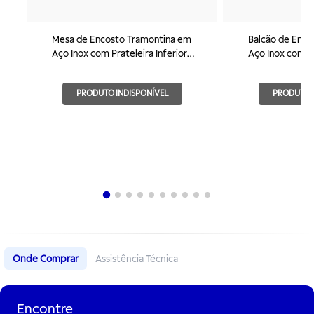
Mesa de Encosto Tramontina em
Balcão de Enco
Aço Inox com Prateleira Inferior
Aço Inox com P
800x600mm
1000x600mm
PRODUTO INDISPONÍVEL
PRODUTO I
Onde Comprar
Assistência Técnica
Encontre