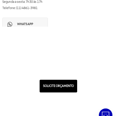
Segunda a sexta: 7h30 às 17h
Telefone: (11) 4861-3981
WHATSAPP
Manual de Ética
Canal de Ética
Portal do Fornecedor
Contato de Representantes
Para Empresas
Compra com CNPJ
RA 1000
SOLICITE ORÇAMENTO