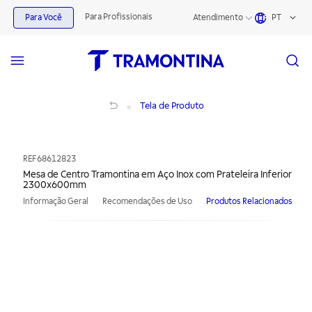
Para Profissionais
Para Você
Atendimento
PT
Mesa de Centro Tramontina em Aço Inox com Prateleira Inferior 2300x600mm
Tela de Produto
REF
68612823
Mesa de Centro Tramontina em Aço Inox com Prateleira Inferior
2300x600mm
Informação Geral
Recomendações de Uso
Produtos Relacionados