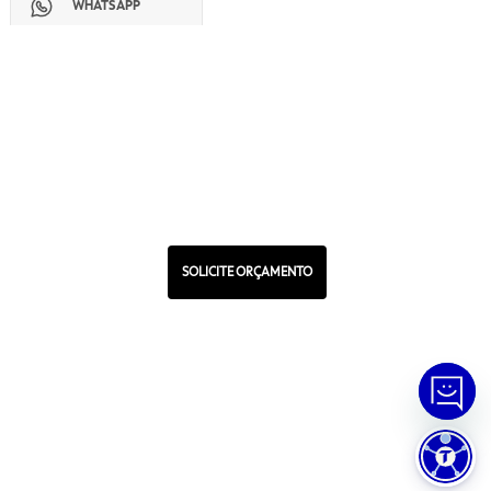
WHATSAPP
Manual de Ética
Canal de Ética
Portal do Fornecedor
Contato de Representantes
Para Empresas
Compra com CNPJ
RA 1000
SOLICITE ORÇAMENTO
© Copyright
2026
Tramontina.
Todos os direitos reservados
.
Política de Privacidade
Preferências de Cookies