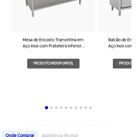
Mesa de Encosto Tramontina em
Balcão de Enco
Aço Inox com Prateleira Inferior
Aço Inox com P
800x600mm
1000x600mm
PRODUTO INDISPONÍVEL
PRODUTO I
Onde Comprar
Assistência Técnica