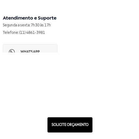
Atendimento e Suporte
Segunda a sexta: 7h30 às 17h
Telefone: (11) 4861-3981
WHATSAPP
Manual de Ética
Canal de Ética
Portal do Fornecedor
Contato de Representantes
Para Empresas
Compra com CNPJ
RA 1000
SOLICITE ORÇAMENTO