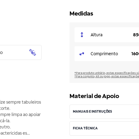
Medidas
Altura
85
to
Comprimento
16
*Para produto unitário, estas especificações 
*Para conjunto, kit ou jogo, estas especificaço
Material de Apoio
ize sempre tabuleiros
corte.
MANUAIS E INSTRUÇÕES
empre limpa ao apoiar
cá-la.
eutro.
FICHA TÉCNICA
actericidas es
...