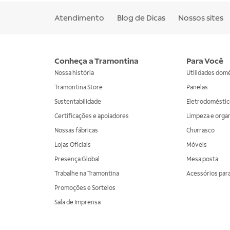
Atendimento
Blog de Dicas
Nossos sites
Conheça a Tramontina
Para Você
Nossa história
Utilidades dom
Tramontina Store
Panelas
Sustentabilidade
Eletrodoméstic
Certificações e apoiadores
Limpeza e orga
Nossas fábricas
Churrasco
Lojas Oficiais
Móveis
Presença Global
Mesa posta
Trabalhe na Tramontina
Acessórios para
Promoções e Sorteios
Sala de Imprensa