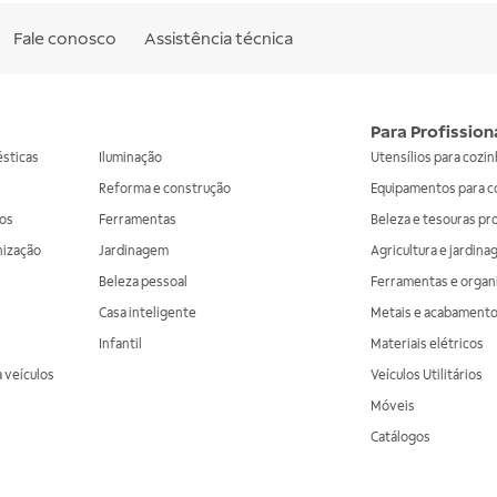
Fale conosco
Assistência técnica
Para Profission
ésticas
Iluminação
Utensílios para cozi
Reforma e construção
Equipamentos para c
os
Ferramentas
Beleza e tesouras pr
nização
Jardinagem
Agricultura e jardin
Beleza pessoal
Ferramentas e organ
Casa inteligente
Metais e acabament
Infantil
Materiais elétricos
 veículos
Veículos Utilitários
Móveis
Catálogos