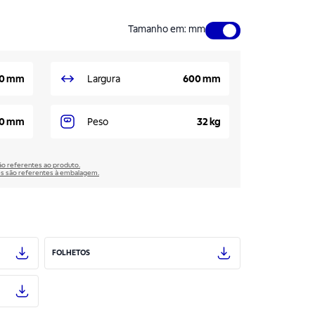
Tamanho em
:
mm
0 mm
Largura
600 mm
00 mm
Peso
32 kg
são referentes ao produto.
̃es são referentes à embalagem.
FOLHETOS