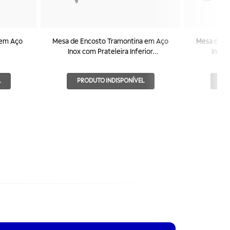
 em Aço
Mesa de Encosto Tramontina em Aço
Mesa de E
Inox com Prateleira Inferior
Inox c
800x700mm
L
PRODUTO INDISPONÍVEL
PR