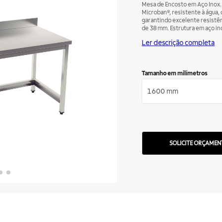
Mesa de Encosto em Aço Inox.
Microban®, resistente à água
garantindo excelente resistên
de 38 mm. Estrutura em aço in
mm. Cantos soldados e arredon
Ler descrição completa
inox reguláveis para ajuste de 
Tamanho em milímetros
1600 mm
SOLICITE ORÇAMEN