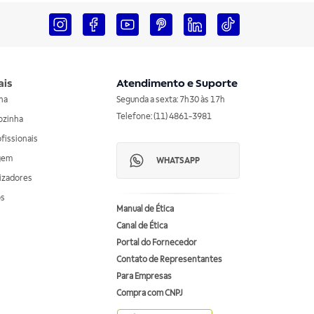
ais
Atendimento e Suporte
nha
Segunda a sexta: 7h30 às 17h
Telefone: (11) 4861-3981
ozinha
ofissionais
agem
WHATSAPP
izadores
os
Manual de Ética
Canal de Ética
Portal do Fornecedor
Contato de Representantes
Para Empresas
Compra com CNPJ