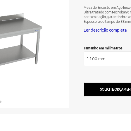
Mesa de Encosto em Aço Inox 
Ultra tratado com Microban®, 
contaminação, garantindo exce
Espessura do tampo de 38 mm.
escovado, espessura de 1 mm.
Ler descrição completa
acúmulo de sujeira. Pés em aço 
Tamanho em milímetros
1100 mm
SOLICITE ORÇAMEN