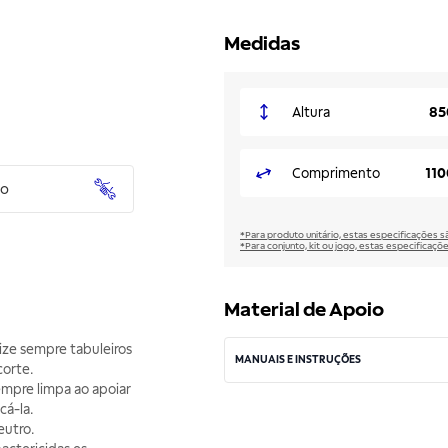
Medidas
Altura
85
Comprimento
11
to
*Para produto unitário, estas especificações 
*Para conjunto, kit ou jogo, estas especificaço
Material de Apoio
ize sempre tabuleiros
MANUAIS E INSTRUÇÕES
corte.
empre limpa ao apoiar
cá-la.
eutro.