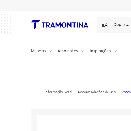
Departa
Mundos
Ambientes
Inspirações
Mesa de Encosto Tramontina em Aço Inox com Prateleira Inferior 
Informação Geral
Recomendações de Uso
Produ