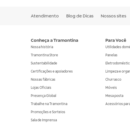
Atendimento
Blog de Dicas
Nossos sites
Conheça a Tramontina
Para Você
Nossa história
Utilidades dom
Tramontina Store
Panelas
Sustentabilidade
Eletrodoméstic
Certificações e apoiadores
Limpeza e orga
Nossas fábricas
Churrasco
Lojas Oficiais
Móveis
Presença Global
Mesa posta
Trabalhe na Tramontina
Acessórios para
Promoções e Sorteios
Sala de Imprensa