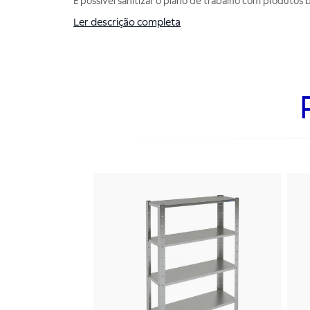
É possível sanitizar o plano de trabalho com produtos b
Ler descrição completa