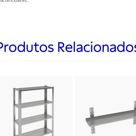
actericidas es
...
Produtos Relacionado