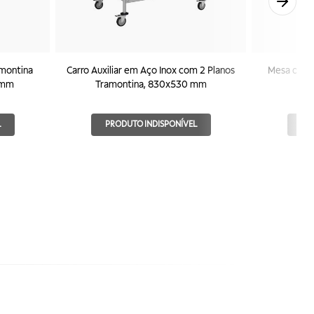
amontina
Carro Auxiliar em Aço Inox com 2 Planos
Mesa de E
 mm
Tramontina, 830x530 mm
I
L
PRODUTO INDISPONÍVEL
PR