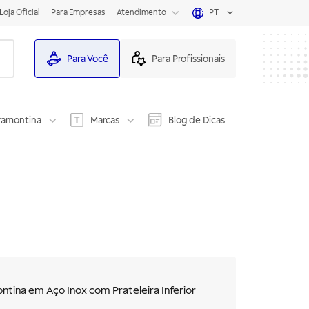
Loja Oficial
Para Empresas
Atendimento
PT
Para Você
Para Profissionais
ramontina
Marcas
Blog de Dicas
tina em Aço Inox com Prateleira Inferior