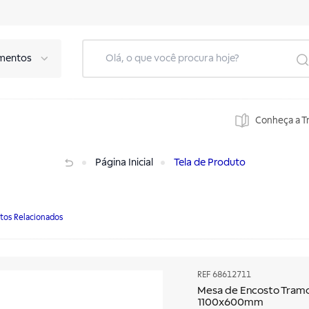
mentos
Conheça a T
1100x600mm
Página Inicial
Tela de Produto
tos Relacionados
REF
68612711
Mesa de Encosto Tramon
1100x600mm