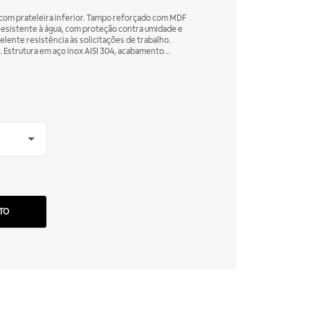
com prateleira inferior. Tampo reforçado com MDF
resistente à água, com proteção contra umidade e
lente resistência às solicitações de trabalho.
 Estrutura em aço inox AISI 304, acabamento
 Cantos soldados e arredondados para evitar
inox reguláveis para ajuste de altura.
TO