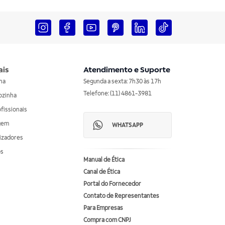
ais
Atendimento e Suporte
nha
Segunda a sexta: 7h30 às 17h
Telefone: (11) 4861-3981
ozinha
ofissionais
agem
WHATSAPP
izadores
os
Manual de Ética
Canal de Ética
Portal do Fornecedor
Contato de Representantes
Para Empresas
Compra com CNPJ