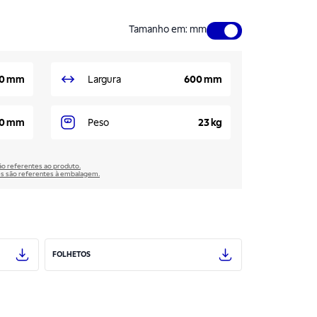
Tamanho em
:
mm
0 mm
Largura
600 mm
00 mm
Peso
23 kg
são referentes ao produto.
̃es são referentes à embalagem.
FOLHETOS