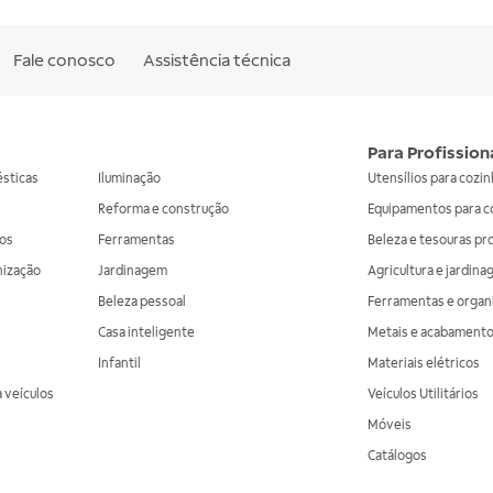
Fale conosco
Assistência técnica
Para Profission
ésticas
Iluminação
Utensílios para cozi
Reforma e construção
Equipamentos para c
os
Ferramentas
Beleza e tesouras pr
nização
Jardinagem
Agricultura e jardin
Beleza pessoal
Ferramentas e organ
Casa inteligente
Metais e acabament
Infantil
Materiais elétricos
 veículos
Veículos Utilitários
Móveis
Catálogos