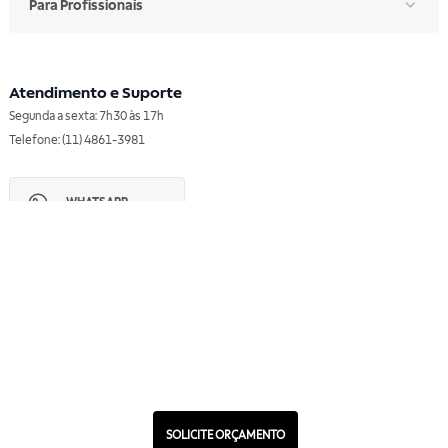
Para Profissionais
Atendimento e Suporte
Segunda a sexta: 7h30 às 17h
Telefone: (11) 4861-3981
WHATSAPP
Manual de Ética
Canal de Ética
Portal do Fornecedor
Contato de Representantes
Para Empresas
Compra com CNPJ
RA 1000
SOLICITE ORÇAMENTO