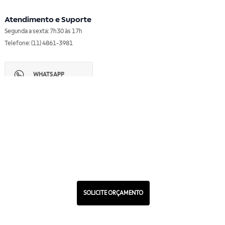
Atendimento e Suporte
Segunda a sexta: 7h30 às 17h
Telefone: (11) 4861-3981
WHATSAPP
Manual de Ética
Canal de Ética
Portal do Fornecedor
Contato de Representantes
Para Empresas
Compra com CNPJ
RA 1000
SOLICITE ORÇAMENTO