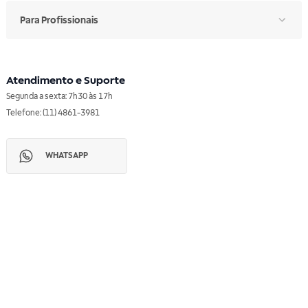
Para Profissionais
Atendimento e Suporte
Segunda a sexta: 7h30 às 17h
Telefone: (11) 4861-3981
WHATSAPP
Manual de Ética
Canal de Ética
Portal do Fornecedor
Contato de Representantes
Para Empresas
Compra com CNPJ