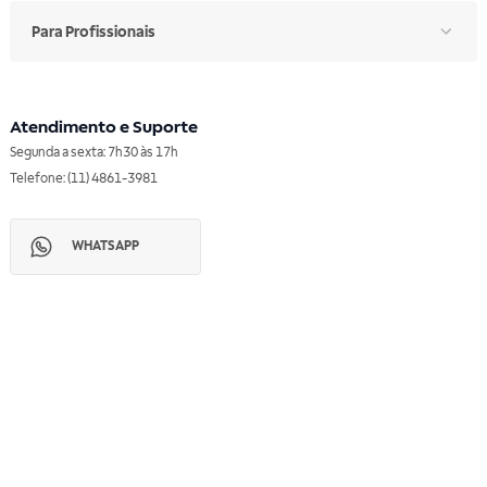
Para Profissionais
Atendimento e Suporte
Segunda a sexta: 7h30 às 17h
Telefone: (11) 4861-3981
WHATSAPP
Manual de Ética
Canal de Ética
Portal do Fornecedor
Contato de Representantes
Para Empresas
Compra com CNPJ