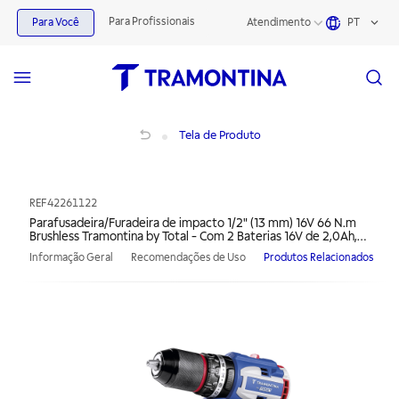
Para Profissionais
Para Você
Atendimento
PT
Parafusadeira/Furadeira de impacto 1/2" (13 mm) 16V 66 N.m Brushless Tramonti
Tela de Produto
REF
42261122
Parafusadeira/Furadeira de impacto 1/2" (13 mm) 16V 66 N.m
Brushless Tramontina by Total - Com 2 Baterias 16V de 2,0Ah,
Carregador e Maleta
Informação Geral
Recomendações de Uso
Produtos Relacionados