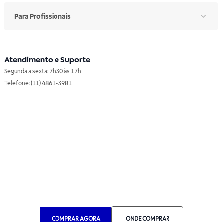
Para Profissionais
Atendimento e Suporte
Segunda a sexta: 7h30 às 17h
Telefone: (11) 4861-3981
WHATSAPP
Manual de Ética
Canal de Ética
Portal do Fornecedor
Contato de Representantes
Para Empresas
Compra com CNPJ
COMPRAR AGORA
ONDE COMPRAR