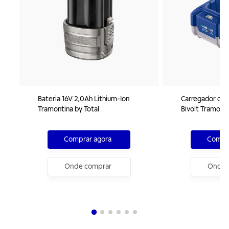
Bateria 16V 2,0Ah Lithium-Ion
Carregador de B
Tramontina by Total
Bivolt Tramonti
Comprar agora
Compra
Onde comprar
Onde 