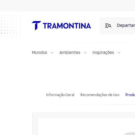
Departa
Mundos
Ambientes
Inspirações
Pasta para Polir e Remover Manchas em Aço Inox Tramontina 200 g
Informação Geral
Recomendações de Uso
Produ