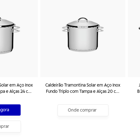
Solar em Aço Inox
Caldeirão Tramontina Solar em Aço Inox
 Alças 24 cm
Fundo Triplo com Tampa e Alças 20 cm
B
5,7 L
agora
Onde comprar
prar