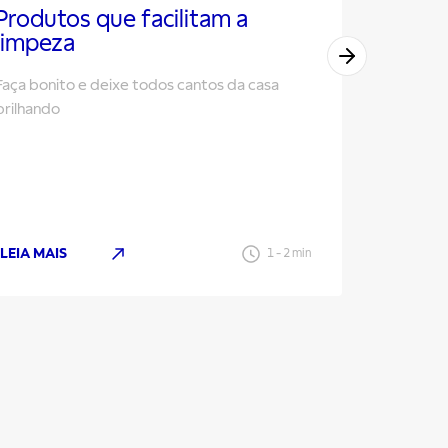
Produtos que facilitam a
Guia c
limpeza
panela
Faça bonito e deixe todos cantos da casa
Aprenda a
brilhando
deixando 
LEIA MAIS
LEIA MAI
1
-
2
min