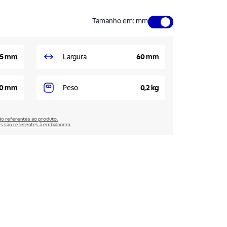
Tamanho em
:
mm
5 mm
Largura
60 mm
0 mm
Peso
0,2 kg
são referentes ao produto.
̃es são referentes à embalagem.