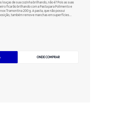
 louças de sua cozinha brilhando, não é? Pois as suas
eiro ficarão brilhando com a Pasta para Polimento e
ox Tramontina 200 g. A pasta, que não possui
posição, também remove manchas em superfícies
o ser utilizada em pias, chaleiras, baixelas, fogões,
var louça, fornos e o que mais você precisar. Deixe
 para Polir da Tramontina.
A
ONDE COMPRAR