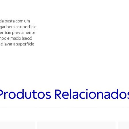
 da pasta com um
gar bem a superfície.
perfície previamente
mpo e macio (seco)
e lavar a superfície
Produtos Relacionado