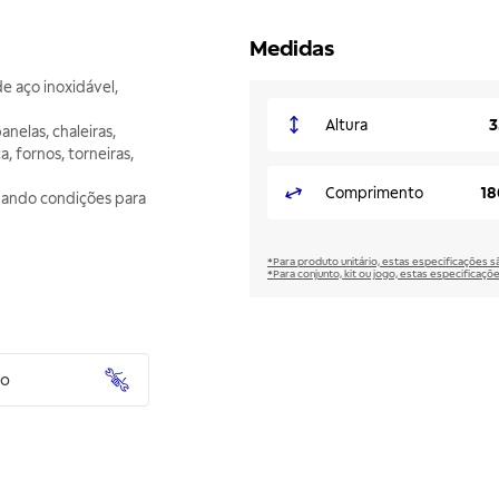
Medidas
e aço inoxidável,
Altura
3
nelas, chaleiras,
, fornos, torneiras,
Comprimento
18
nando condições para
*Para produto unitário, estas especificações 
*Para conjunto, kit ou jogo, estas especificaço
to