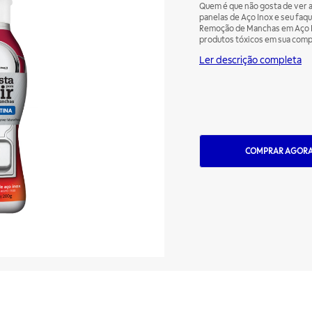
Quem é que não gosta de ver as
panelas de Aço Inox e seu faqu
Remoção de Manchas em Aço In
produtos tóxicos em sua com
esmaltadas ou pintadas, podend
Ler descrição completa
refrigeradores, máquinas de la
sua casa brilhando com a Pasta
COMPRAR AGOR