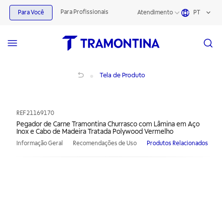
Para Profissionais
Para Você
Atendimento
PT
Pegador de Carne Tramontina Churrasco com Lâmina em Aço Inox e Cabo de 
Tela de Produto
REF
21169170
Pegador de Carne Tramontina Churrasco com Lâmina em Aço
Inox e Cabo de Madeira Tratada Polywood Vermelho
Informação Geral
Recomendações de Uso
Produtos Relacionados