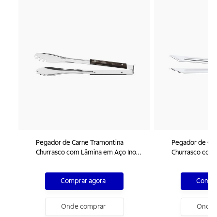
Pegador de Carne Tramontina
Pegador de Car
Churrasco com Lâmina em Aço Inox
Churrasco com 
e Cabo de Madeira Tratada
e Cabo de Made
Polywood Castanho
Polywood Ver
Comprar agora
Compra
Onde comprar
Onde 