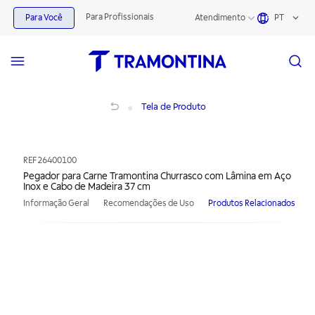
Para Profissionais
Para Você
Atendimento
PT
Pegador para Carne Tramontina Churrasco com Lâmina em Aço Inox e Cabo de
Tela de Produto
REF
26400100
Pegador para Carne Tramontina Churrasco com Lâmina em Aço
Inox e Cabo de Madeira 37 cm
Informação Geral
Recomendações de Uso
Produtos Relacionados