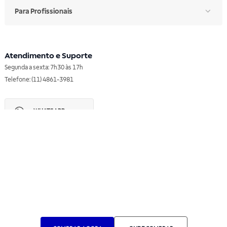
Para Profissionais
Atendimento e Suporte
Segunda a sexta: 7h30 às 17h
Telefone: (11) 4861-3981
WHATSAPP
Manual de Ética
Canal de Ética
Portal do Fornecedor
Contato de Representantes
Para Empresas
Compra com CNPJ