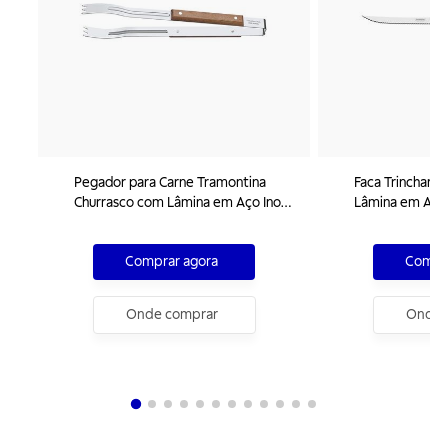
Pegador para Carne Tramontina
Faca Trinchant
Churrasco com Lâmina em Aço Inox
Lâmina em Aço 
e Cabo de Madeira 47 cm
Madeira 8"
Comprar agora
Compra
Onde comprar
Onde 