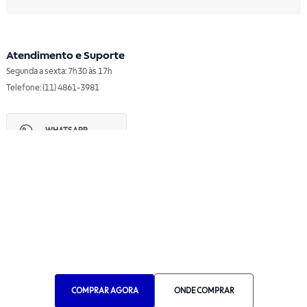
Atendimento e Suporte
Segunda a sexta: 7h30 às 17h
Telefone: (11) 4861-3981
WHATSAPP
Manual de Ética
Canal de Ética
Portal do Fornecedor
Contato de Representantes
Para Empresas
Compra com CNPJ
RA 1000
COMPRAR AGORA
ONDE COMPRAR