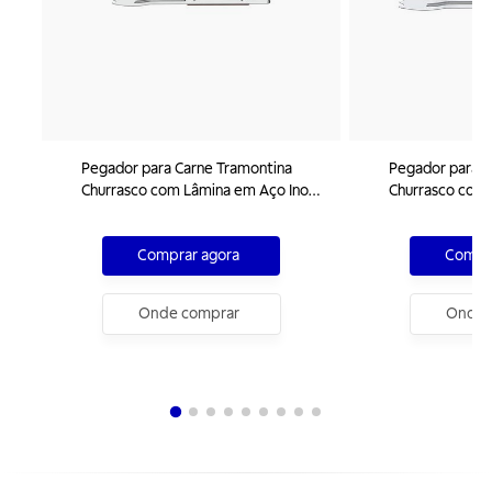
Pegador para Carne Tramontina
Pegador para C
Churrasco com Lâmina em Aço Inox
Churrasco com 
e Cabo de Madeira 37 cm
e Cabo de Made
Comprar agora
Compra
Onde comprar
Onde 