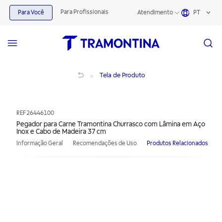
Para Profissionais
Para Você
Atendimento
PT
Pegador para Carne Tramontina Churrasco com Lâmina em Aço Inox e Cabo de
Tela de Produto
REF
26446100
Pegador para Carne Tramontina Churrasco com Lâmina em Aço
Inox e Cabo de Madeira 37 cm
Informação Geral
Recomendações de Uso
Produtos Relacionados