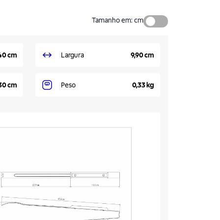
Tamanho em
:
cm
40 cm
Largura
9,90 cm
30 cm
Peso
0,33 kg