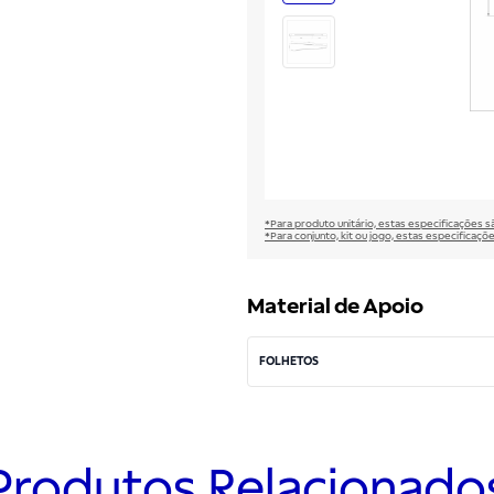
*Para produto unitário, estas especificações 
*Para conjunto, kit ou jogo, estas especificaço
Material de Apoio
FOLHETOS
Produtos Relacionado