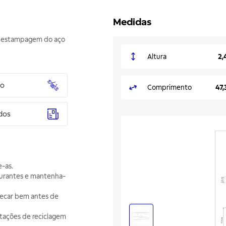
Medidas
ma estampagem do aço
Altura
2,
to
Comprimento
47,
dos
e-as.
furantes e mantenha-
secar bem antes de
ntações de reciclagem