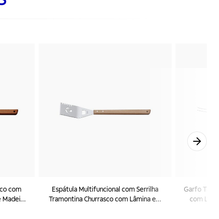
sco com
Espátula Multifuncional com Serrilha
Garfo Trinc
e Madeira
Tramontina Churrasco com Lâmina em
com Lâmin
Aço Inox e Cabo de Madeira 48 cm