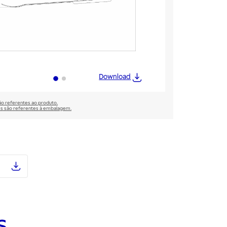
Download
são referentes ao produto.
̃es são referentes à embalagem.
s