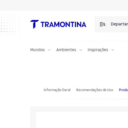
Departa
Mundos
Ambientes
Inspirações
Pegador para Carne Tramontina Churrasco com Lâmina em Aço Inox 
Informação Geral
Recomendações de Uso
Produ