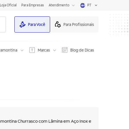
Loja Oficial
Para Empresas
Atendimento
PT
Para Você
Para Profissionais
ramontina
Marcas
Blog de Dicas
amontina Churrasco com Lâmina em Aço Inox e
m