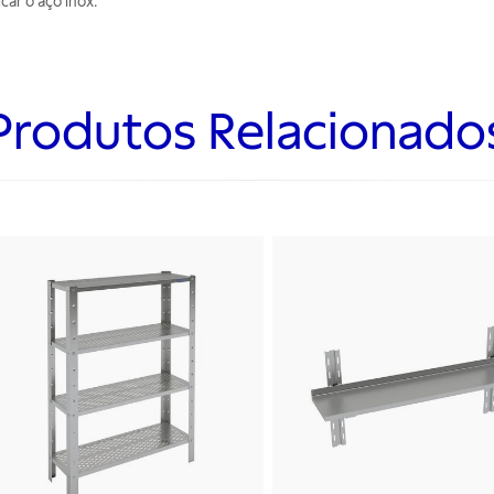
car o aço inox.
Produtos Relacionado