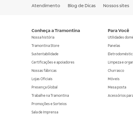
Atendimento
Blog de Dicas
Nossos sites
Conheça a Tramontina
Para Você
Nossa história
Utilidades dom
Tramontina Store
Panelas
Sustentabilidade
Eletrodoméstic
Certificações e apoiadores
Limpeza e orga
Nossas fábricas
Churrasco
Lojas Oficiais
Móveis
Presença Global
Mesa posta
Trabalhe na Tramontina
Acessórios para
Promoções e Sorteios
Sala de Imprensa