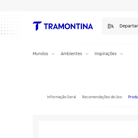
Departa
Mundos
Ambientes
Inspirações
Prateleira Lisa de Parede Tramontina em Aço Inox 1400x400mm
Informação Geral
Recomendações de Uso
Produ