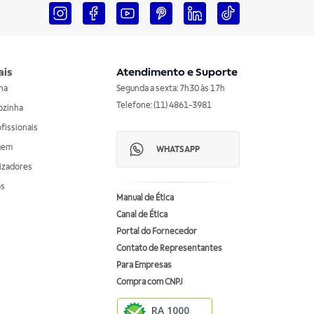
ais
Atendimento e Suporte
nha
Segunda a sexta: 7h30 às 17h
Telefone: (11) 4861-3981
ozinha
ofissionais
agem
WHATSAPP
izadores
os
Manual de Ética
Canal de Ética
Portal do Fornecedor
Contato de Representantes
Para Empresas
Compra com CNPJ
RA 1000