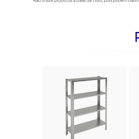
Não utilize produtos à base de cloro, pois podem danifi