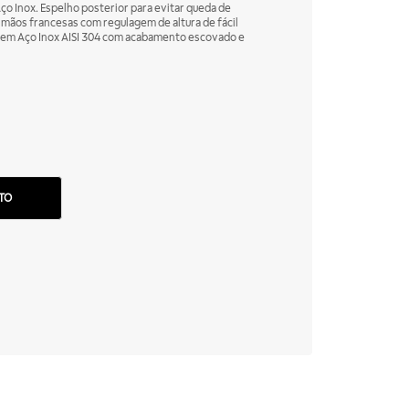
ço Inox. Espelho posterior para evitar queda de
mãos francesas com regulagem de altura de fácil
a em Aço Inox AISI 304 com acabamento escovado e
TO