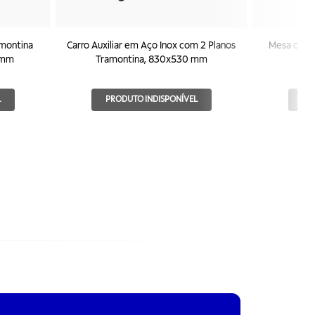
amontina
Carro Auxiliar em Aço Inox com 2 Planos
Mesa de E
 mm
Tramontina, 830x530 mm
I
L
PRODUTO INDISPONÍVEL
PR