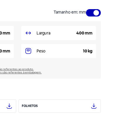
Tamanho em
:
mm
0 mm
Largura
400 mm
0 mm
Peso
10 kg
são referentes ao produto.
̃es são referentes à embalagem.
FOLHETOS