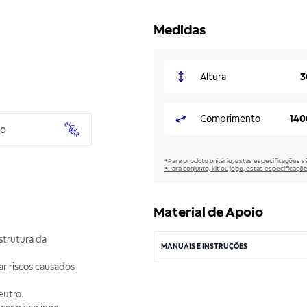
Medidas
Altura
3
Comprimento
140
to
*Para produto unitário, estas especificações 
*Para conjunto, kit ou jogo, estas especificaço
Material de Apoio
strutura da
MANUAIS E INSTRUÇÕES
ar riscos causados
eutro.