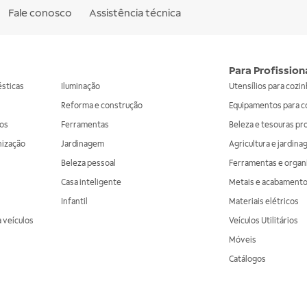
Fale conosco
Assistência técnica
Para Profission
ésticas
Iluminação
Utensílios para cozi
Reforma e construção
Equipamentos para c
os
Ferramentas
Beleza e tesouras pr
nização
Jardinagem
Agricultura e jardin
Beleza pessoal
Ferramentas e organ
Casa inteligente
Metais e acabament
Infantil
Materiais elétricos
 veículos
Veículos Utilitários
Móveis
Catálogos